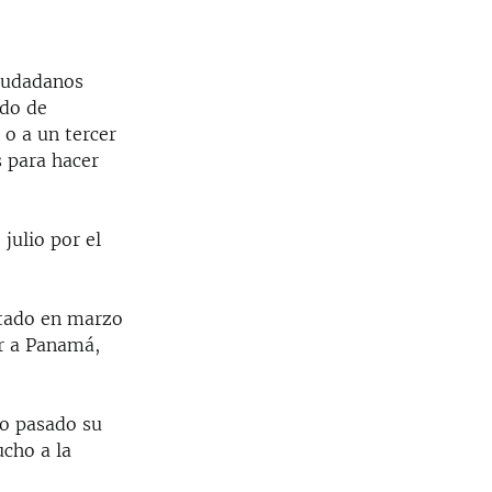
ciudadanos
ado de
o a un tercer
s para hacer
julio por el
etado en marzo
r a Panamá,
io pasado su
cho a la