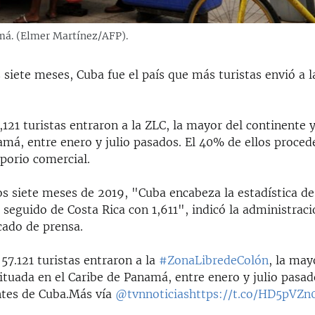
amá. (Elmer Martínez/AFP).
 siete meses, Cuba fue el país que más turistas envió a 
.
,121 turistas entraron a la ZLC, la mayor del continente y
amá, entre enero y julio pasados. El 40% de ellos proced
porio comercial.
os siete meses de 2019, "Cuba encabeza la estadística de
, seguido de Costa Rica con 1,611", indicó la administrac
ado de prensa.
 57.121 turistas entraron a la
#ZonaLibredeColón
, la may
ituada en el Caribe de Panamá, entre enero y julio pasad
ntes de Cuba.Más vía
@tvnnoticias
https://t.co/HD5pVZn