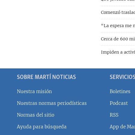
Comenzó traslad
“La espera me m
Cerca de 600 m
Impiden a activ
SOBRE MARTÍ NOTICIAS
SERVICIO
Nuestra misión
Boletines
Nuestras normas periodísticas
Podcast
SÍGUENOS
Normas del sitio
RSS
Ayuda para búsqueda
App de Mar