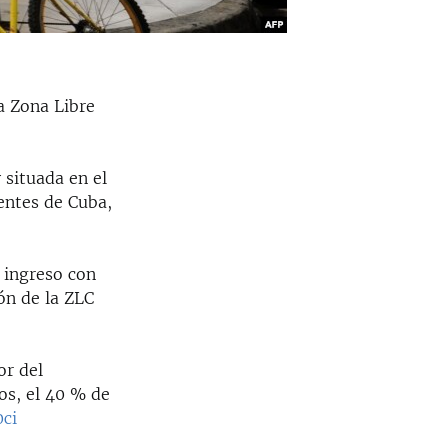
la Zona Libre
 situada en el
entes de Cuba,
 ingreso con
ión de la ZLC
or del
os, el 40 % de
0ci