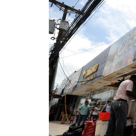
RADIO MARTÍ
ESPECIALES
MULTIMEDIA
ESPECIALES
EDITORIALES
LA REALIDAD DE LA VIVIENDA EN
CUBA
SER VIEJO EN CUBA
KENTU-CUBANO
LOS SANTOS DE HIALEAH
DESINFORMACIÓN RUSA EN
AMÉRICA LATINA
LA INVASIÓN DE RUSIA A UCRANIA