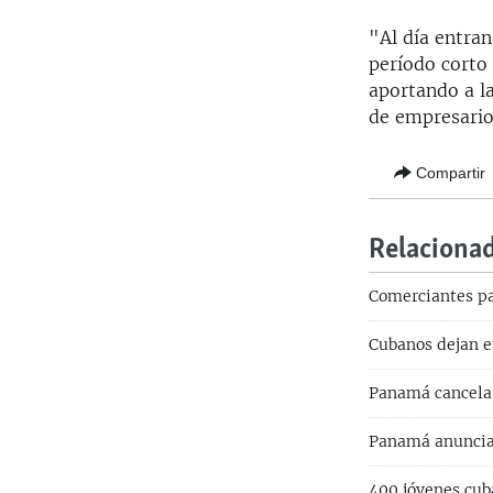
"Al día entra
período corto 
aportando a l
de empresario
Compartir
Relaciona
Comerciantes pa
Cubanos dejan e
Panamá cancela 
Panamá anuncia 
400 jóvenes cub