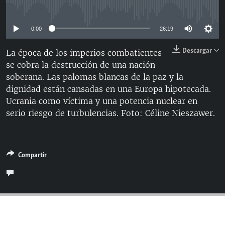
No media source currently available
RADIO MARTÍ
ESPECIALES
0:00
26:19
MULTIMEDIA
ESPECIALES
Descargar
La época de los imperios combatientes
EDITORIALES
LA REALIDAD DE LA VIVIENDA EN CUBA
se cobra la destrucción de una nación
soberana. Las palomas blancas de la paz y la
SER VIEJO EN CUBA
dignidad están cansadas en una Europa hipotecada.
SÍGUENOS
KENTU-CUBANO
Ucrania como víctima y una potencia nuclear en
serio riesgo de turbulencias. Foto: Céline Nieszawer.
LOS SANTOS DE HIALEAH
DESINFORMACIÓN RUSA EN AMÉRICA LATINA
LA INVASIÓN DE RUSIA A UCRANIA
Compartir