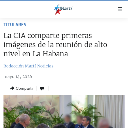
Enlaces
de
accesibilidad
TITULARES
TITULARES
Ir
La CIA comparte primeras
al
CUBA
imágenes de la reunión de alto
contenido
ESTADOS UNIDOS
principal
CUBA
nivel en La Habana
Ir
AMÉRICA LATINA
DERECHOS HUMANOS
ESTADOS UNIDOS
a
Redacción Martí Noticias
INMIGRACIÓN
la
#11JCUBA, 5 AÑOS DESPUÉS
AMÉRICA 250
mayo 14, 2026
navegación
MUNDO
INFORME DEL DEPARTAMENTO DE ESTADO DE EEUU
principal
SOBRE CUBA
Compartir
DEPORTES
Ir
a
ARTE Y ENTRETENIMIENTO
la
OPINIÓN GRÁFICA
búsqueda
AUDIOVISUALES MARTÍ