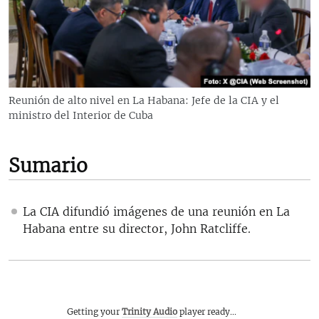
RADIO MARTÍ
ESPECIALES
MULTIMEDIA
ESPECIALES
EDITORIALES
LA REALIDAD DE LA VIVIENDA EN CUBA
Reunión de alto nivel en La Habana: Jefe de la CIA y el
ministro del Interior de Cuba
SER VIEJO EN CUBA
SÍGUENOS
KENTU-CUBANO
Sumario
LOS SANTOS DE HIALEAH
DESINFORMACIÓN RUSA EN AMÉRICA LATINA
La CIA difundió imágenes de una reunión en La
LA INVASIÓN DE RUSIA A UCRANIA
Habana entre su director, John Ratcliffe.
Getting your
Trinity Audio
player ready...