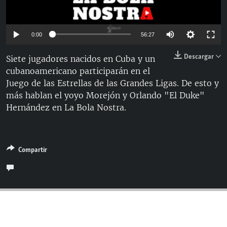
RADIO MARTÍ
ESPECIALES
Auto
0:00
56:27
MULTIMEDIA
ESPECIALES
144p
Descargar
Siete jugadores nacidos en Cuba y un
EDITORIALES
LA REALIDAD DE LA VIVIENDA EN CUBA
cubanoamericano participarán en el
240p
SER VIEJO EN CUBA
Juego de las Estrellas de las Grandes Ligas. De esto y
360p
SÍGUENOS
Auto
144p
240p
360p
más hablan el yoyo Morejón y Orlando "El Duke"
KENTU-CUBANO
Hernández en La Bola Nostra.
480p
480p
720p
LOS SANTOS DE HIALEAH
720p
DESINFORMACIÓN RUSA EN AMÉRICA LATINA
Compartir
LA INVASIÓN DE RUSIA A UCRANIA