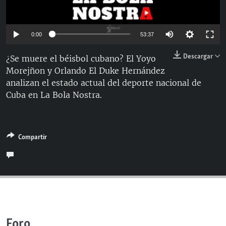
RADIO MARTÍ
ESPECIALES
Auto
0:00
53:37
MULTIMEDIA
ESPECIALES
144p
Descargar
¿Se muere el béisbol cubano? El Yoyo
EDITORIALES
LA REALIDAD DE LA VIVIENDA EN CUBA
Morejñon y Orlando El Duke Hernández
240p
SER VIEJO EN CUBA
analizan el estado actual del deporte nacional de
360p
SÍGUENOS
Auto
144p
240p
360p
Cuba en La Bola Nostra.
KENTU-CUBANO
480p
480p
720p
LOS SANTOS DE HIALEAH
720p
DESINFORMACIÓN RUSA EN AMÉRICA LATINA
Compartir
LA INVASIÓN DE RUSIA A UCRANIA
Foro