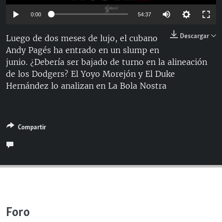
RADIO MARTÍ
Auto
0:00
54:37
ESPECIALES
144p
Descargar
Luego de dos meses de lujo, el cubano
MULTIMEDIA
ESPECIALES
Andy Pagés ha entrado en un slump en
240p
junio. ¿Debería ser bajado de turno en la alineación
EDITORIALES
LA REALIDAD DE LA VIVIENDA EN CUBA
360p
Auto
144p
240p
360p
de los Dodgers? El Yoyo Morejón y El Duke
SER VIEJO EN CUBA
Hernández lo analizan en La Bola Nostra
480p
SÍGUENOS
480p
720p
KENTU-CUBANO
720p
LOS SANTOS DE HIALEAH
Compartir
DESINFORMACIÓN RUSA EN AMÉRICA LATINA
LA INVASIÓN DE RUSIA A UCRANIA
Foro