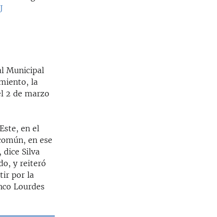
J
al Municipal
miento, la
el 2 de marzo
Este, en el
 común, en ese
 dice Silva
o, y reiteró
ir por la
anco Lourdes