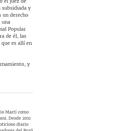
o el juez de
a subsidiada y
es un derecho
a una
nal Popular
a de él, las
 que es allí en
ternamiento, y
dio Martí como
iami. Desde 2011
ticioso diario
rnadores del Buró