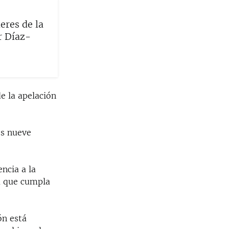
deres de la
r Díaz-
de la apelación
os nueve
ncia a la
ta que cumpla
ón está