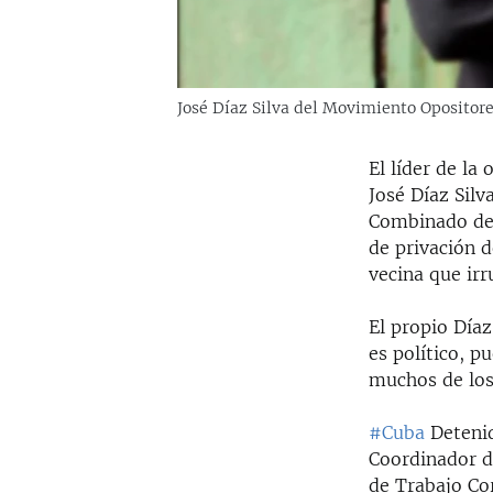
José Díaz Silva del Movimiento Opositor
El líder de l
José Díaz Silv
Combinado del
de privación 
vecina que ir
El propio Díaz
es político, p
muchos de los 
#Cuba
Deteni
Coordinador 
de Trabajo Co