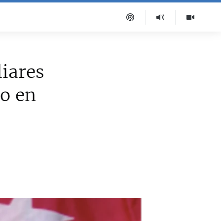
liares
do en