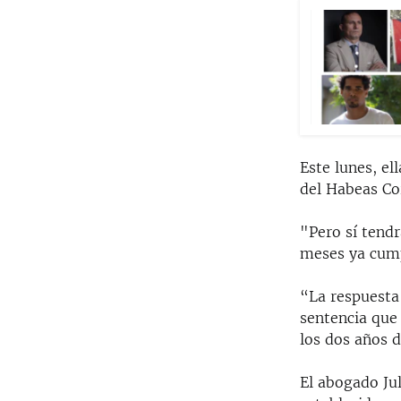
Este lunes, el
del Habeas Co
"Pero sí tend
meses ya cump
“La respuesta 
sentencia que
los dos años d
El abogado Ju