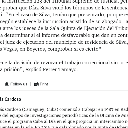
 la instrucción 223 del Tribunal Supremo de Justicia, per
 probar que Díaz Silva violó los términos de la sentenci
ó: “En el caso de Silva, tenían que presentarlo, porque 
 según establece la instrucción asistido de su abogado- 
ante los jueces de la Sala Quinta de Ejecución del Tribu
ra determinar si el informe desfavorable que dan en contr
el juez de ejecución del municipio de residencia de Silva,
s Vegas, en Boyeros, comprobar si es cierto".
iene la decisión de revocar el trabajo correccional sin in
 a prisión”, explicó Ferrer Tamayo.
Follow us
Print
ás Cardoso
s Cardoso (Camagüey, Cuba) comenzó a trabajar en 1987 en Ra
e del equipo de investigaciones periodísticas de la Oficina de M
uce el programa Cuba al Día en el que propicia un intercambio no
fuentes en la isla. En 2016 fue galardonado por la Junta de Gobe