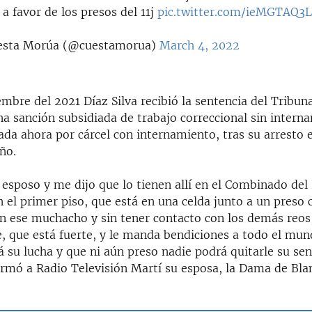
 a favor de los presos del 11j
pic.twitter.com/ieMGTAQ3L
esta Morúa (@cuestamorua)
March 4, 2022
embre del 2021 Díaz Silva recibió la sentencia del Tribun
a sanción subsidiada de trabajo correccional sin interna
ada ahora por cárcel con internamiento, tras su arresto 
ño.
sposo y me dijo que lo tienen allí en el Combinado del 
n el primer piso, que está en una celda junto a un preso
n ese muchacho y sin tener contacto con los demás reos,
, que está fuerte, y le manda bendiciones a todo el mund
 su lucha y que ni aún preso nadie podrá quitarle su sent
formó a Radio Televisión Martí su esposa, la Dama de Bl