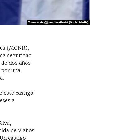
lica (MONR),
ima seguridad
 de dos años
o por una
a.
e este castigo
eses a
ilva,
dida de 2 años
.Un castigo