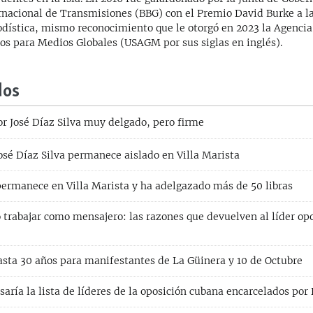
rnacional de Transmisiones (BBG) con el Premio David Burke a l
odística, mismo reconocimiento que le otorgó en 2023 la Agencia
os para Medios Globales (USAGM por sus siglas en inglés).
dos
or José Díaz Silva muy delgado, pero firme
osé Díaz Silva permanece aislado en Villa Marista
 permanece en Villa Marista y ha adelgazado más de 50 libras
 trabajar como mensajero: las razones que devuelven al líder opo
asta 30 años para manifestantes de La Güinera y 10 de Octubre
saría la lista de líderes de la oposición cubana encarcelados po