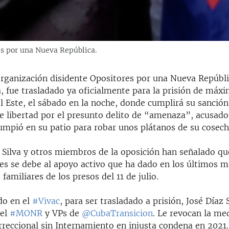
es por una Nueva República.
a organización disidente Opositores por una Nueva Repúb
a, fue trasladado ya oficialmente para la prisión de máx
 Este, el sábado en la noche, donde cumplirá su sanción
de libertad por el presunto delito de “amenaza”, acusad
rumpió en su patio para robar unos plátanos de su cosech
 Silva y otros miembros de la oposición han señalado qu
ues se debe al apoyo activo que ha dado en los últimos m
familiares de los presos del 11 de julio.
do en el
#Vivac
, para ser trasladado a prisión, José Díaz S
del
#MONR
y VPs de
@CubaTransicion
. Le revocan la me
rreccional sin Internamiento en injusta condena en 2021