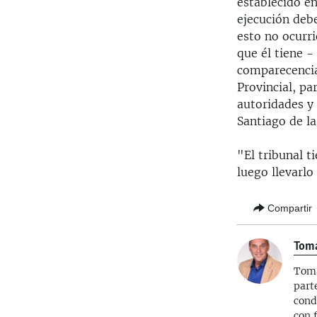
establecido en
ejecución debe
esto no ocurri
que él tiene -
comparecencia 
Provincial, pa
autoridades y 
Santiago de la
"El tribunal t
luego llevarlo
Compartir
Tom
Tomá
part
cond
con 