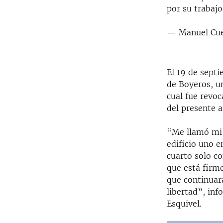
por su trabajo
— Manuel Cu
El 19 de septi
de Boyeros, un
cual fue revoc
del presente a
“Me llamó mi e
edificio uno e
cuarto solo co
que está firme
que continuará
libertad”, in
Esquivel.