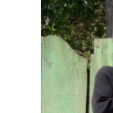
RADIO MARTÍ
ESPECIALES
MULTIMEDIA
ESPECIALES
EDITORIALES
LA REALIDAD DE LA VIVIENDA EN
CUBA
SER VIEJO EN CUBA
KENTU-CUBANO
LOS SANTOS DE HIALEAH
DESINFORMACIÓN RUSA EN
AMÉRICA LATINA
LA INVASIÓN DE RUSIA A UCRANIA