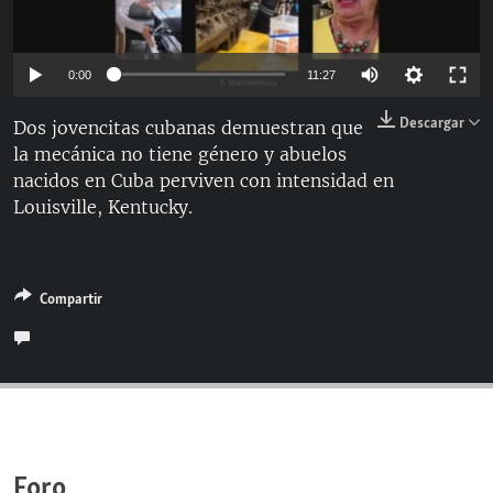
RADIO MARTÍ
ESPECIALES
Auto
0:00
11:27
MULTIMEDIA
ESPECIALES
144p
Descargar
Dos jovencitas cubanas demuestran que
EDITORIALES
LA REALIDAD DE LA VIVIENDA EN CUBA
la mecánica no tiene género y abuelos
240p
SER VIEJO EN CUBA
nacidos en Cuba perviven con intensidad en
360p
SÍGUENOS
Auto
144p
240p
360p
Louisville, Kentucky.
KENTU-CUBANO
480p
480p
720p
1080p
LOS SANTOS DE HIALEAH
720p
DESINFORMACIÓN RUSA EN AMÉRICA LATINA
Compartir
1080p
LA INVASIÓN DE RUSIA A UCRANIA
Foro