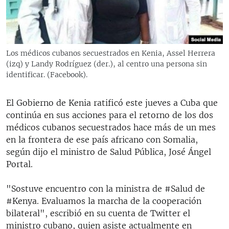
RADIO MARTÍ
ESPECIALES
MULTIMEDIA
ESPECIALES
Los médicos cubanos secuestrados en Kenia, Assel Herrera
EDITORIALES
(izq) y Landy Rodríguez (der.), al centro una persona sin
LA REALIDAD DE LA VIVIENDA EN CUBA
identificar. (Facebook).
SER VIEJO EN CUBA
SÍGUENOS
KENTU-CUBANO
El Gobierno de Kenia ratificó este jueves a Cuba que
continúa en sus acciones para el retorno de los dos
LOS SANTOS DE HIALEAH
médicos cubanos secuestrados hace más de un mes
DESINFORMACIÓN RUSA EN AMÉRICA LATINA
en la frontera de ese país africano con Somalia,
según dijo el ministro de Salud Pública, José Ángel
LA INVASIÓN DE RUSIA A UCRANIA
Portal.
"Sostuve encuentro con la ministra de #Salud de
#Kenya. Evaluamos la marcha de la cooperación
bilateral", escribió en su cuenta de Twitter el
ministro cubano, quien asiste actualmente en