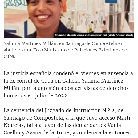
RADIO MARTÍ
ESPECIALES
MULTIMEDIA
ESPECIALES
EDITORIALES
LA REALIDAD DE LA VIVIENDA EN CUBA
Yahima Martínez Millán, en Santiago de Compostela en
abril de 2019. Foto Ministerio de Relaciones Exteriores de
SER VIEJO EN CUBA
SÍGUENOS
Cuba.
KENTU-CUBANO
LOS SANTOS DE HIALEAH
La justicia española condenó el viernes en ausencia a
la ex cónsul de Cuba en Galicia, Yahima Martínez
DESINFORMACIÓN RUSA EN AMÉRICA LATINA
Millán, por la agresión a dos activistas de derechos
LA INVASIÓN DE RUSIA A UCRANIA
humanos en julio de 2022.
La sentencia del Juzgado de Instrucción N.º 2, de
Santiago de Compostela, a la que tuvo acceso Martí
Noticias, falla a favor de las demandantes Vania
Coelho y Avana de la Torre, y condena a la entonces