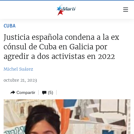
Enlaces
de
accesibilidad
CUBA
TITULARES
Ir
Justicia española condena a la ex
al
CUBA
cónsul de Cuba en Galicia por
contenido
ESTADOS UNIDOS
principal
CUBA
agredir a dos activistas en 2022
Ir
AMÉRICA LATINA
DERECHOS HUMANOS
ESTADOS UNIDOS
a
Michel Suárez
INMIGRACIÓN
la
#11JCUBA, 5 AÑOS DESPUÉS
AMÉRICA 250
octubre 21, 2023
navegación
MUNDO
INFORME DEL DEPARTAMENTO DE ESTADO DE EEUU
principal
SOBRE CUBA
Compartir
(5)
DEPORTES
Ir
a
ARTE Y ENTRETENIMIENTO
la
OPINIÓN GRÁFICA
búsqueda
AUDIOVISUALES MARTÍ