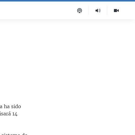
a ha sido
isará 14
.