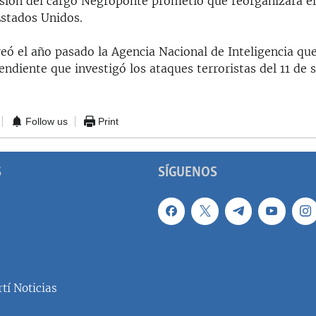
sión del cargo Negroponte prometió que reorganizará el
Estados Unidos.
reó el año pasado la Agencia Nacional de Inteligencia q
endiente que investigó los ataques terroristas del 11 de
Follow us
Print
S
SÍGUENOS
tí Noticias