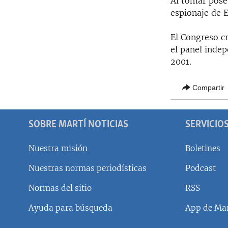
Al tomar pose
RADIO MARTÍ
espionaje de 
ESPECIALES
El Congreso c
MULTIMEDIA
ESPECIALES
el panel indep
EDITORIALES
LA REALIDAD DE LA VIVIENDA EN
2001.
CUBA
SER VIEJO EN CUBA
Compartir
KENTU-CUBANO
LOS SANTOS DE HIALEAH
SOBRE MARTÍ NOTICIAS
SERVICIO
DESINFORMACIÓN RUSA EN
Nuestra misión
Boletines
AMÉRICA LATINA
Nuestras normas periodísticas
Podcast
LA INVASIÓN DE RUSIA A UCRANIA
Normas del sitio
RSS
Ayuda para búsqueda
App de Mar