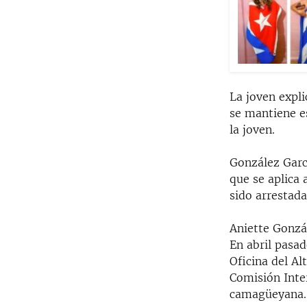
La joven expli
se mantiene es
la joven.
González Garcí
que se aplica 
sido arrestada
Aniette Gonzál
En abril pasa
Oficina del A
Comisión Inte
camagüeyana.