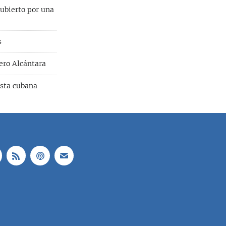
cubierto por una
s
ero Alcántara
ista cubana