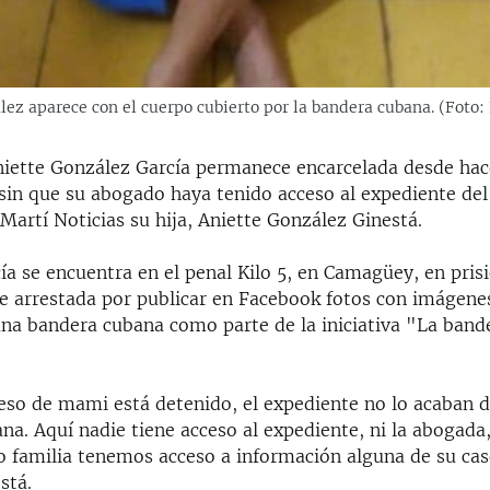
ález aparece con el cuerpo cubierto por la bandera cubana. (Foto
Aniette González García permanece encarcelada desde ha
sin que su abogado haya tenido acceso al expediente del 
Martí Noticias su hija, Aniette González Ginestá.
a se encuentra en el penal Kilo 5, en Camagüey, en prisi
fue arrestada por publicar en Facebook fotos con imágene
una bandera cubana como parte de la iniciativa "La band
eso de mami está detenido, el expediente no lo acaban d
a. Aquí nadie tiene acceso al expediente, ni la abogada, n
 familia tenemos acceso a información alguna de su cas
stá.