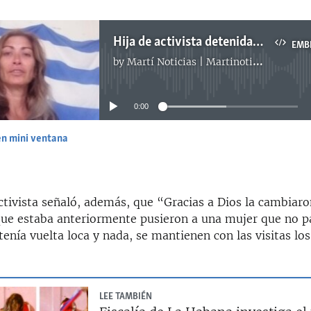
Hija de activista detenida por envolverse en la bandera habla para Martí Noticias
EMB
by
Martí Noticias | Martinoticias.com
No media source currently available
0:00
en mini ventana
EMBED
activista señaló, además, que “Gracias a Dios la cambiaro
que estaba anteriormente pusieron a una mujer que no p
a tenía vuelta loca y nada, se mantienen con las visitas lo
LEE TAMBIÉN