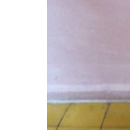
RADIO MARTÍ
ESPECIALES
MULTIMEDIA
ESPECIALES
EDITORIALES
LA REALIDAD DE LA VIVIENDA EN
CUBA
SER VIEJO EN CUBA
KENTU-CUBANO
LOS SANTOS DE HIALEAH
DESINFORMACIÓN RUSA EN
AMÉRICA LATINA
LA INVASIÓN DE RUSIA A UCRANIA