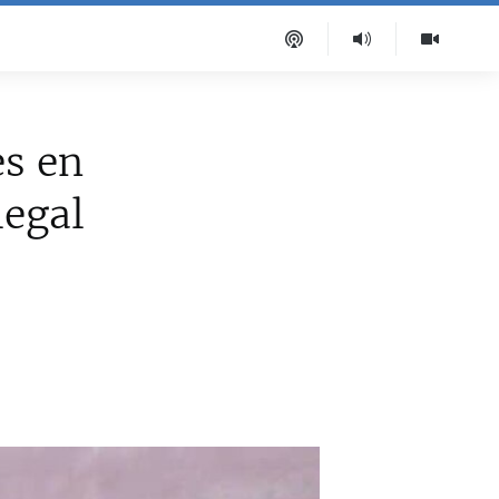
es en
legal