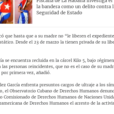
Fiscalía de La Habana investiga el
la bandera como un delito contra l
Seguridad de Estado
có que hasta que a su madre no “le liberen el expediente
tático. Desde el 23 de marzo la tienen privada de su lib
a se encuentra recluida en la cárcel Kilo 5, bajo régime
a las personas reincidentes, que no es el caso de su madr
 por primera vez, añadió.
ez García enfrenta presuntos cargos de ultraje a los sím
do, el Observatorio Cubano de Derechos Humanos denunc
lto Comisionado de Derechos Humanos de Naciones Unida
ramericana de Derechos Humanos el arresto de la activi