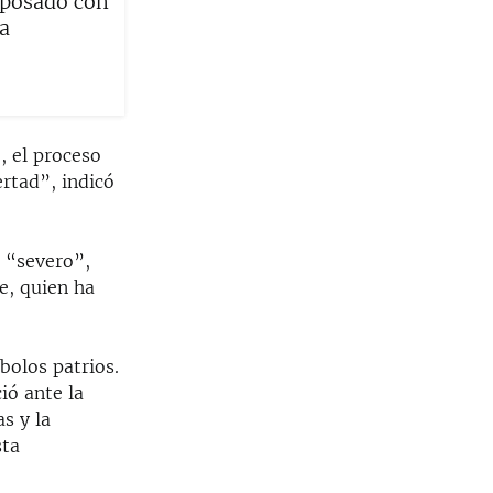
 posado con
a
, el proceso
ertad”, indicó
n “severo”,
e, quien ha
bolos patrios.
ió ante la
s y la
sta