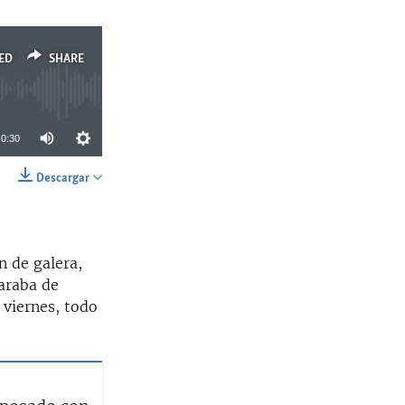
ED
SHARE
0:30
Descargar
SHARE
n de galera,
araba de
s viernes, todo