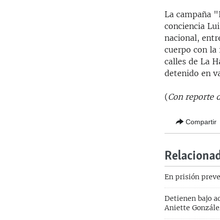
La campaña "L
conciencia Lui
nacional, entr
cuerpo con la 
calles de La 
detenido en va
(
Con reporte d
Compartir
Relaciona
En prisión prev
Detienen bajo a
Aniette Gonzále