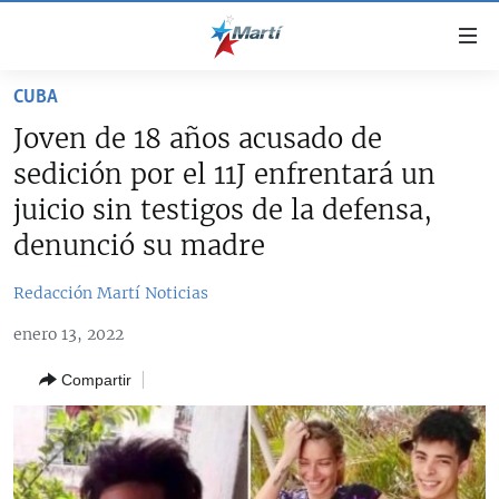
Enlaces
de
accesibilidad
CUBA
TITULARES
Ir
Joven de 18 años acusado de
al
CUBA
sedición por el 11J enfrentará un
contenido
ESTADOS UNIDOS
principal
CUBA
juicio sin testigos de la defensa,
Ir
AMÉRICA LATINA
denunció su madre
DERECHOS HUMANOS
ESTADOS UNIDOS
a
INMIGRACIÓN
la
#11JCUBA, 5 AÑOS DESPUÉS
AMÉRICA 250
Redacción Martí Noticias
navegación
MUNDO
INFORME DEL DEPARTAMENTO DE ESTADO DE EEUU
principal
enero 13, 2022
SOBRE CUBA
DEPORTES
Ir
Compartir
a
ARTE Y ENTRETENIMIENTO
la
OPINIÓN GRÁFICA
búsqueda
AUDIOVISUALES MARTÍ