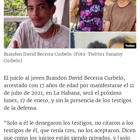
RADIO MARTÍ
ESPECIALES
MULTIMEDIA
ESPECIALES
EDITORIALES
LA REALIDAD DE LA VIVIENDA EN CUBA
SER VIEJO EN CUBA
Brandon David Becerra Curbelo. (Foto: Twitter Yanaisy
SÍGUENOS
Curbelo)
KENTU-CUBANO
LOS SANTOS DE HIALEAH
El juicio al joven Brandon David Becerra Curbelo,
DESINFORMACIÓN RUSA EN AMÉRICA LATINA
arrestado con 17 años de edad por manifestarse el 11
de julio de 2021, en La Habana, será el próximo
LA INVASIÓN DE RUSIA A UCRANIA
lunes, 17 de enero, y sin la presencia de los testigos
de la defensa.
“Solo a él le denegaron los testigos, no citaron a los
testigos de él, que tenía tres, no los aceptaron. Dicen
que como los juicios están siendo privados, y [solo