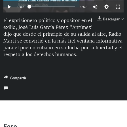
RADIO MARTÍ
Auto
0:00
0:52
ESPECIALES
144p
Descargar
El exprisionero político y opositor en el
MULTIMEDIA
ESPECIALES
exilio, José Luis García Pérez "Antúnez"
240p
dijo que desde el principio de su salida al aire, Radio
EDITORIALES
LA REALIDAD DE LA VIVIENDA EN CUBA
360p
Auto
144p
240p
360p
Martí se convirtió en la más fiel ventana informativa
SER VIEJO EN CUBA
para el pueblo cubano en su lucha por la libertad y el
480p
SÍGUENOS
480p
720p
respeto a los derechos humanos.
KENTU-CUBANO
720p
LOS SANTOS DE HIALEAH
DESINFORMACIÓN RUSA EN AMÉRICA LATINA
Compartir
LA INVASIÓN DE RUSIA A UCRANIA