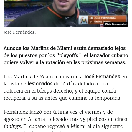
RADIO MARTÍ
ESPECIALES
MULTIMEDIA
ESPECIALES
José Fernández.
EDITORIALES
LA REALIDAD DE LA VIVIENDA EN CUBA
SER VIEJO EN CUBA
Aunque los Marlins de Miami están demasiado lejos
SÍGUENOS
de los puestos por los "playoffs", el lanzador cubano
KENTU-CUBANO
quiere volver a la rotación en las próximas semanas.
LOS SANTOS DE HIALEAH
Los Marlins de Miami colocaron a
José Fernández
en
DESINFORMACIÓN RUSA EN AMÉRICA LATINA
la lista de
lesionados
de 15 días debido a una
LA INVASIÓN DE RUSIA A UCRANIA
dolencia en el bíceps derecho, y el equipo confía
recuperar a su as antes que culmine la temporada.
Fernández lanzó por última vez el viernes 7 de
agosto en Atlanta, relevado tras 75 pitcheos en cinco
innings
. El cubano regresó a Miami al día siguiente