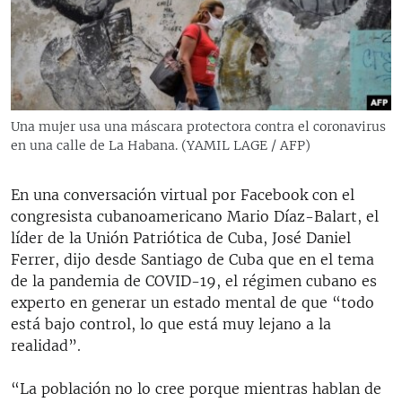
RADIO MARTÍ
ESPECIALES
MULTIMEDIA
ESPECIALES
EDITORIALES
LA REALIDAD DE LA VIVIENDA EN CUBA
Una mujer usa una máscara protectora contra el coronavirus
en una calle de La Habana. (YAMIL LAGE / AFP)
SER VIEJO EN CUBA
SÍGUENOS
KENTU-CUBANO
En una conversación virtual por Facebook con el
LOS SANTOS DE HIALEAH
congresista cubanoamericano Mario Díaz-Balart, el
líder de la Unión Patriótica de Cuba, José Daniel
DESINFORMACIÓN RUSA EN AMÉRICA LATINA
Ferrer, dijo desde Santiago de Cuba que en el tema
LA INVASIÓN DE RUSIA A UCRANIA
de la pandemia de COVID-19, el régimen cubano es
experto en generar un estado mental de que “todo
está bajo control, lo que está muy lejano a la
realidad”.
“La población no lo cree porque mientras hablan de