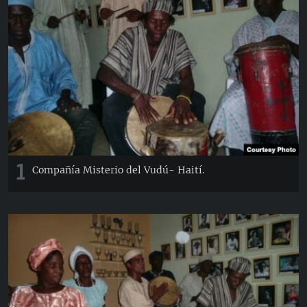
RADIO MARTÍ
ESPECIALES
MULTIMEDIA
ESPECIALES
EDITORIALES
LA REALIDAD DE LA VIVIENDA EN CUBA
SER VIEJO EN CUBA
SÍGUENOS
KENTU-CUBANO
LOS SANTOS DE HIALEAH
1
Compañía Misterio del Vudú- Haití.
DESINFORMACIÓN RUSA EN AMÉRICA LATINA
LA INVASIÓN DE RUSIA A UCRANIA