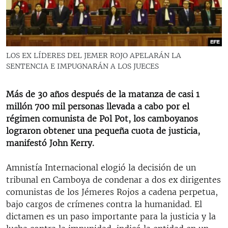
RADIO MARTÍ
ESPECIALES
MULTIMEDIA
ESPECIALES
LOS EX LÍDERES DEL JEMER ROJO APELARÁN LA
EDITORIALES
LA REALIDAD DE LA VIVIENDA EN CUBA
SENTENCIA E IMPUGNARÁN A LOS JUECES
SER VIEJO EN CUBA
SÍGUENOS
Más de 30 años después de la matanza de casi 1
KENTU-CUBANO
millón 700 mil personas llevada a cabo por el
régimen comunista de Pol Pot, los camboyanos
LOS SANTOS DE HIALEAH
lograron obtener una pequeña cuota de justicia,
DESINFORMACIÓN RUSA EN AMÉRICA LATINA
manifestó John Kerry.
LA INVASIÓN DE RUSIA A UCRANIA
Amnistía Internacional elogió la decisión de un
tribunal en Camboya de condenar a dos ex dirigentes
comunistas de los Jémeres Rojos a cadena perpetua,
bajo cargos de crímenes contra la humanidad. El
dictamen es un paso importante para la justicia y la