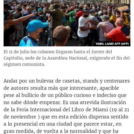
RADIO MARTÍ
ESPECIALES
MULTIMEDIA
ESPECIALES
EDITORIALES
LA REALIDAD DE LA VIVIENDA EN CUBA
SER VIEJO EN CUBA
El 11 de julio los cubanos llegaron hasta el frente del
SÍGUENOS
Capitolio, sede de la Asamblea Nacional, exigiendo el fin del
KENTU-CUBANO
régimen comunista.
LOS SANTOS DE HIALEAH
Andar por un bulevar de casetas, stands y centenares
DESINFORMACIÓN RUSA EN AMÉRICA LATINA
de autores resulta más que interesante, apacible
LA INVASIÓN DE RUSIA A UCRANIA
pese al bullicio de un público curioso e indeciso que
no sabe dónde empezar. Es una atrevida ilustración
de la Feria Internacional del Libro de Miami (19 al 21
de noviembre ) que en esta edición dispensa sentido
a lo presencial en una ciudad que parece estar, en
gran medida, de vuelta a la normalidad y que ha