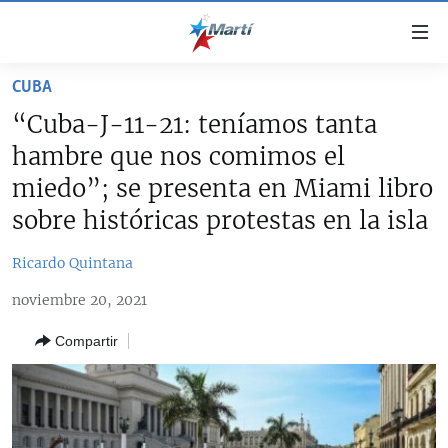
Enlaces
de
accesibilidad
CUBA
TITULARES
Ir
“Cuba-J-11-21: teníamos tanta
al
CUBA
hambre que nos comimos el
contenido
ESTADOS UNIDOS
principal
CUBA
miedo”; se presenta en Miami libro
Ir
AMÉRICA LATINA
sobre históricas protestas en la isla
DERECHOS HUMANOS
ESTADOS UNIDOS
a
INMIGRACIÓN
la
#11JCUBA, 5 AÑOS DESPUÉS
AMÉRICA 250
Ricardo Quintana
navegación
MUNDO
INFORME DEL DEPARTAMENTO DE ESTADO DE EEUU
principal
noviembre 20, 2021
SOBRE CUBA
DEPORTES
Ir
Compartir
a
ARTE Y ENTRETENIMIENTO
la
OPINIÓN GRÁFICA
búsqueda
AUDIOVISUALES MARTÍ