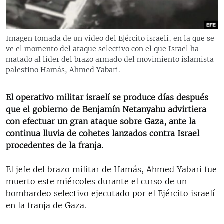
RADIO MARTÍ
ESPECIALES
Imagen tomada de un vídeo del Ejército israelí, en la que se
MULTIMEDIA
ESPECIALES
ve el momento del ataque selectivo con el que Israel ha
matado al líder del brazo armado del movimiento islamista
EDITORIALES
LA REALIDAD DE LA VIVIENDA EN CUBA
palestino Hamás, Ahmed Yabari.
SER VIEJO EN CUBA
SÍGUENOS
El operativo militar israelí se produce días después
KENTU-CUBANO
que el gobierno de Benjamín Netanyahu advirtiera
LOS SANTOS DE HIALEAH
con efectuar un gran ataque sobre Gaza, ante la
continua lluvia de cohetes lanzados contra Israel
DESINFORMACIÓN RUSA EN AMÉRICA LATINA
procedentes de la franja.
LA INVASIÓN DE RUSIA A UCRANIA
El jefe del brazo militar de Hamás, Ahmed Yabari fue
muerto este miércoles durante el curso de un
bombardeo selectivo ejecutado por el Ejército israelí
en la franja de Gaza.