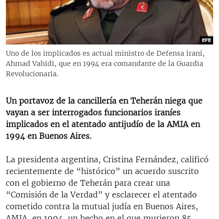
RADIO MARTÍ
ESPECIALES
MULTIMEDIA
ESPECIALES
Uno de los implicados es actual ministro de Defensa iraní,
EDITORIALES
LA REALIDAD DE LA VIVIENDA EN CUBA
Ahmad Vahidi, que en 1994 era comandante de la Guardia
Revolucionaria.
SER VIEJO EN CUBA
SÍGUENOS
KENTU-CUBANO
Un portavoz de la cancillería en Teherán niega que
vayan a ser interrogados funcionarios iraníes
LOS SANTOS DE HIALEAH
implicados en el atentado antijudío de la AMIA en
DESINFORMACIÓN RUSA EN AMÉRICA LATINA
1994 en Buenos Aires.
LA INVASIÓN DE RUSIA A UCRANIA
La presidenta argentina, Cristina Fernández, calificó
recientemente de “histórico” un acuerdo suscrito
con el gobierno de Teherán para crear una
“Comisión de la Verdad” y esclarecer el atentado
cometido contra la mutual judía en Buenos Aires,
AMIA, en 1994, un hecho en el que murieron 85