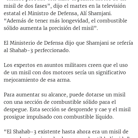
RADIO MARTÍ
misil de dos fases”, dijo el martes en la televisión
estatal el Ministro de Defensa, Alí Shamjani.
ESPECIALES
“Además de tener más longevidad, el combustible
MULTIMEDIA
sólido aumenta la precisión del misil”.
ESPECIALES
EDITORIALES
LA REALIDAD DE LA VIVIENDA EN CUBA
El Ministerio de Defensa dijo que Shamjani se refería
al Shahab-3 perfeccionado.
SER VIEJO EN CUBA
SÍGUENOS
KENTU-CUBANO
Los expertos en asuntos militares creen que el uso
de un misil con dos motores sería un significativo
LOS SANTOS DE HIALEAH
mejoramiento de esa arma.
DESINFORMACIÓN RUSA EN AMÉRICA LATINA
Para aumentar su alcance, puede dotarse un misil
LA INVASIÓN DE RUSIA A UCRANIA
con una sección de combustible sólido para el
despegue. Esta sección se desprende y cae y el misil
prosigue impulsado con combustible líquido.
“El Shahab-3 existente hasta ahora era un misil de