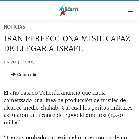
Enlaces
de
accesibilidad
NOTICIAS
TITULARES
Ir
IRAN PERFECCIONA MISIL CAPAZ
al
CUBA
DE LLEGAR A ISRAEL
contenido
ESTADOS UNIDOS
principal
CUBA
mayo 31, 2005
Ir
AMÉRICA LATINA
DERECHOS HUMANOS
ESTADOS UNIDOS
a
Compartir
INMIGRACIÓN
la
#11JCUBA, 5 AÑOS DESPUÉS
AMÉRICA 250
navegación
MUNDO
INFORME DEL DEPARTAMENTO DE ESTADO DE EEUU
principal
El año pasado Teherán anunció que había
SOBRE CUBA
DEPORTES
Ir
comenzado una línea de producción de misiles de
a
alcance medio Shahab-3 al cual los peritos militares
ARTE Y ENTRETENIMIENTO
la
asignaron un alcance de 2,000 kilómetros (1,250
OPINIÓN GRÁFICA
búsqueda
millas).
AUDIOVISUALES MARTÍ
“Hemos probado con éxito el primer motor de un