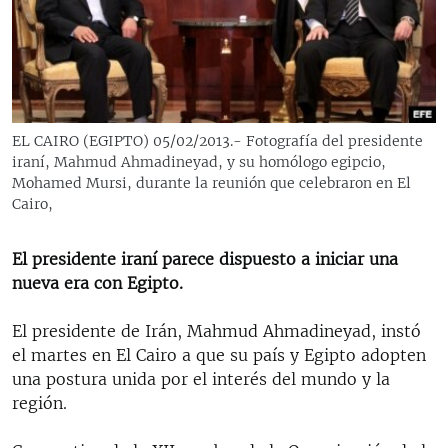
RADIO MARTÍ
ESPECIALES
MULTIMEDIA
ESPECIALES
EDITORIALES
LA REALIDAD DE LA VIVIENDA EN CUBA
EL CAIRO (EGIPTO) 05/02/2013.- Fotografía del presidente
iraní, Mahmud Ahmadineyad, y su homólogo egipcio,
SER VIEJO EN CUBA
SÍGUENOS
Mohamed Mursi, durante la reunión que celebraron en El
KENTU-CUBANO
Cairo,
LOS SANTOS DE HIALEAH
El presidente iraní parece dispuesto a iniciar una
DESINFORMACIÓN RUSA EN AMÉRICA LATINA
nueva era con Egipto.
LA INVASIÓN DE RUSIA A UCRANIA
El presidente de Irán, Mahmud Ahmadineyad, instó
el martes en El Cairo a que su país y Egipto adopten
una postura unida por el interés del mundo y la
región.