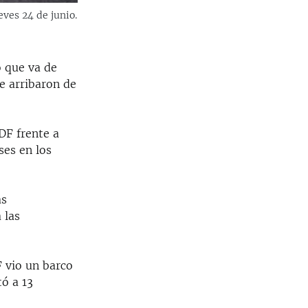
eves 24 de junio.
o que va de
e arribaron de
DF frente a
es en los
as
 las
F vio un barco
tó a 13