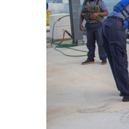
RADIO MARTÍ
ESPECIALES
MULTIMEDIA
ESPECIALES
EDITORIALES
LA REALIDAD DE LA VIVIENDA EN
CUBA
SER VIEJO EN CUBA
KENTU-CUBANO
LOS SANTOS DE HIALEAH
DESINFORMACIÓN RUSA EN
AMÉRICA LATINA
LA INVASIÓN DE RUSIA A UCRANIA