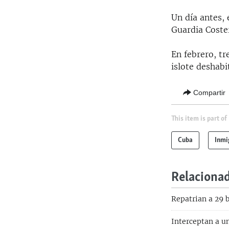
Un día antes, 
Guardia Coste
En febrero, t
islote deshab
Compartir
This item is part of
Cuba
Inmi
Relaciona
Repatrian a 29 
Interceptan a u