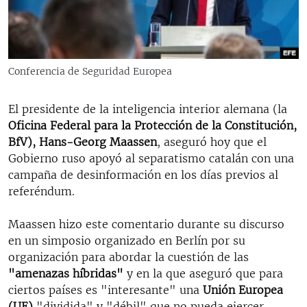
RADIO MARTÍ
ESPECIALES
MULTIMEDIA
ESPECIALES
Conferencia de Seguridad Europea
EDITORIALES
LA REALIDAD DE LA VIVIENDA EN CUBA
El presidente de la inteligencia interior alemana (la
SER VIEJO EN CUBA
SÍGUENOS
Oficina Federal para la Protección de la Constitución,
KENTU-CUBANO
BfV), Hans-Georg Maassen
, aseguró hoy que el
Gobierno ruso apoyó al separatismo catalán con una
LOS SANTOS DE HIALEAH
campaña de desinformación en los días previos al
DESINFORMACIÓN RUSA EN AMÉRICA LATINA
referéndum.
LA INVASIÓN DE RUSIA A UCRANIA
Maassen hizo este comentario durante su discurso
en un simposio organizado en Berlín por su
organización para abordar la cuestión de las
"amenazas híbridas"
y en la que aseguró que para
ciertos países es "interesante" una
Unión Europea
(UE)
"dividida" y "débil" que no pueda ejercer