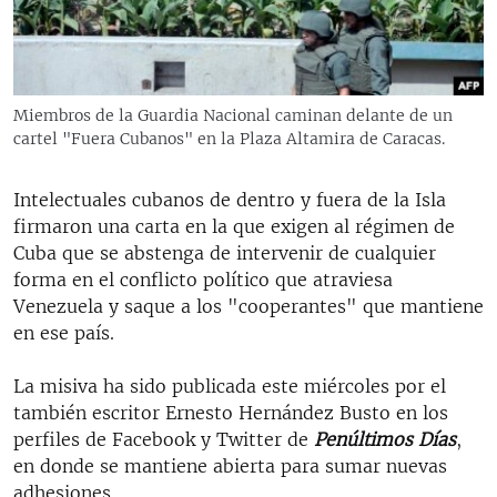
RADIO MARTÍ
ESPECIALES
MULTIMEDIA
ESPECIALES
Miembros de la Guardia Nacional caminan delante de un
EDITORIALES
cartel "Fuera Cubanos" en la Plaza Altamira de Caracas.
LA REALIDAD DE LA VIVIENDA EN CUBA
SER VIEJO EN CUBA
Intelectuales cubanos de dentro y fuera de la Isla
SÍGUENOS
KENTU-CUBANO
firmaron una carta en la que exigen al régimen de
Cuba que se abstenga de intervenir de cualquier
LOS SANTOS DE HIALEAH
forma en el conflicto político que atraviesa
DESINFORMACIÓN RUSA EN AMÉRICA LATINA
Venezuela y saque a los "cooperantes" que mantiene
en ese país.
LA INVASIÓN DE RUSIA A UCRANIA
La misiva ha sido publicada este miércoles por el
también escritor Ernesto Hernández Busto en los
perfiles de Facebook y Twitter de
Penúltimos Días
,
en donde se mantiene abierta para sumar nuevas
adhesiones.