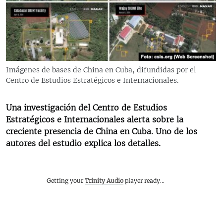
RADIO MARTÍ
ESPECIALES
MULTIMEDIA
ESPECIALES
EDITORIALES
LA REALIDAD DE LA VIVIENDA EN CUBA
Imágenes de bases de China en Cuba, difundidas por el
Centro de Estudios Estratégicos e Internacionales.
SER VIEJO EN CUBA
SÍGUENOS
KENTU-CUBANO
Una investigación del Centro de Estudios
LOS SANTOS DE HIALEAH
Estratégicos e Internacionales alerta sobre la
creciente presencia de China en Cuba. Uno de los
DESINFORMACIÓN RUSA EN AMÉRICA LATINA
autores del estudio explica los detalles.
LA INVASIÓN DE RUSIA A UCRANIA
Getting your
Trinity Audio
player ready...