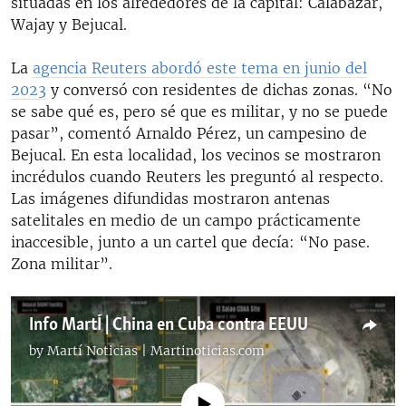
situadas en los alrededores de la capital: Calabazar,
Wajay y Bejucal.
La
agencia Reuters abordó este tema en junio del
2023
y conversó con residentes de dichas zonas. “No
se sabe qué es, pero sé que es militar, y no se puede
pasar”, comentó Arnaldo Pérez, un campesino de
Bejucal. En esta localidad, los vecinos se mostraron
incrédulos cuando Reuters les preguntó al respecto.
Las imágenes difundidas mostraron antenas
satelitales en medio de un campo prácticamente
inaccesible, junto a un cartel que decía: “No pase.
Zona militar”.
Info MartÍ | China en Cuba contra EEUU
by
Martí Noticias | Martinoticias.com
No media source currently available