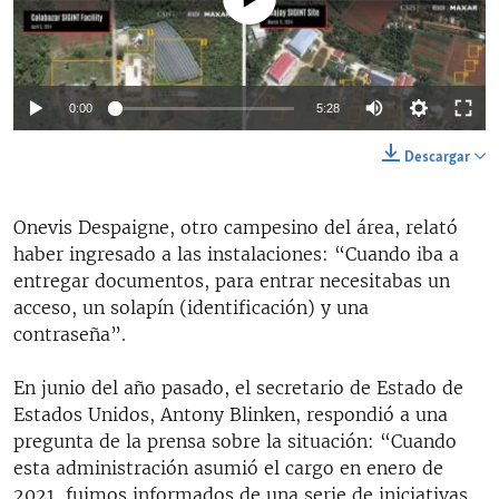
Auto
0:00
5:28
144p
Descargar
240p
Auto
144p
240p
360p
Onevis Despaigne, otro campesino del área, relató
360p
haber ingresado a las instalaciones: “Cuando iba a
480p
480p
720p
1080p
entregar documentos, para entrar necesitabas un
acceso, un solapín (identificación) y una
720p
contraseña”.
1080p
En junio del año pasado, el secretario de Estado de
Estados Unidos, Antony Blinken, respondió a una
pregunta de la prensa sobre la situación: “Cuando
esta administración asumió el cargo en enero de
2021, fuimos informados de una serie de iniciativas