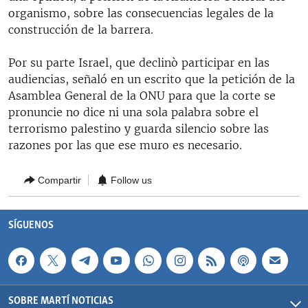
RADIO MARTÍ
organismo, sobre las consecuencias legales de la
construcción de la barrera.
ESPECIALES
MULTIMEDIA
Por su parte Israel, que declinò participar en las
ESPECIALES
audiencias, señaló en un escrito que la petición de la
EDITORIALES
LA REALIDAD DE LA VIVIENDA EN CUBA
Asamblea General de la ONU para que la corte se
pronuncie no dice ni una sola palabra sobre el
SER VIEJO EN CUBA
SÍGUENOS
terrorismo palestino y guarda silencio sobre las
KENTU-CUBANO
razones por las que ese muro es necesario.
LOS SANTOS DE HIALEAH
Compartir
Follow us
DESINFORMACIÓN RUSA EN AMÉRICA LATINA
LA INVASIÓN DE RUSIA A UCRANIA
SÍGUENOS
SOBRE MARTÍ NOTICIAS