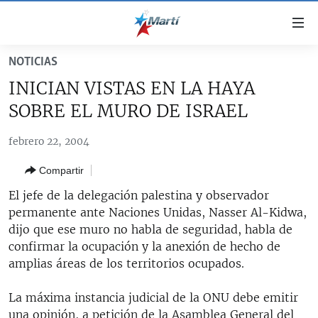
Enlaces
de
accesibilidad
NOTICIAS
TITULARES
Ir
INICIAN VISTAS EN LA HAYA
al
CUBA
SOBRE EL MURO DE ISRAEL
contenido
ESTADOS UNIDOS
principal
CUBA
febrero 22, 2004
Ir
AMÉRICA LATINA
DERECHOS HUMANOS
ESTADOS UNIDOS
a
Compartir
INMIGRACIÓN
la
#11JCUBA, 5 AÑOS DESPUÉS
AMÉRICA 250
navegación
El jefe de la delegación palestina y observador
MUNDO
INFORME DEL DEPARTAMENTO DE ESTADO DE EEUU
principal
permanente ante Naciones Unidas, Nasser Al-Kidwa,
SOBRE CUBA
DEPORTES
Ir
dijo que ese muro no habla de seguridad, habla de
a
confirmar la ocupación y la anexión de hecho de
ARTE Y ENTRETENIMIENTO
la
amplias áreas de los territorios ocupados.
OPINIÓN GRÁFICA
búsqueda
La máxima instancia judicial de la ONU debe emitir
AUDIOVISUALES MARTÍ
una opinión, a petición de la Asamblea General del