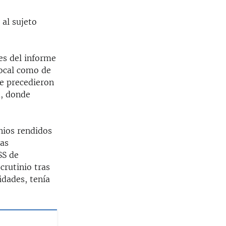
al sujeto
es del informe
local como de
ue precedieron
a, donde
nios rendidos
ras
SS de
crutinio tras
dades, tenía