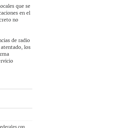
locales que se
aciones en el
ecreto no
ncias de radio
 atentado, los
orma
rvicio
federales con