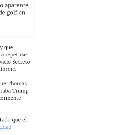
vo aparente
de golf en
 y que
 a repetirse
vicio Secreto,
nforme.
 que Thomas
ntraba Trump
riormente
ntado que el
ridad
.