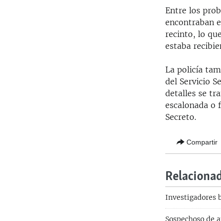
Entre los prob
encontraban e
recinto, lo qu
estaba recibie
La policía tam
del Servicio S
detalles se t
escalonada o f
Secreto.
Compartir
Relaciona
Investigadores 
Sospechoso de a