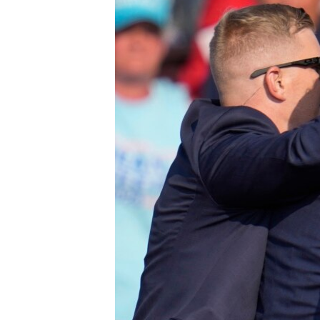
RADIO MARTÍ
ESPECIALES
MULTIMEDIA
ESPECIALES
EDITORIALES
LA REALIDAD DE LA VIVIENDA EN
CUBA
SER VIEJO EN CUBA
KENTU-CUBANO
LOS SANTOS DE HIALEAH
DESINFORMACIÓN RUSA EN
AMÉRICA LATINA
LA INVASIÓN DE RUSIA A UCRANIA