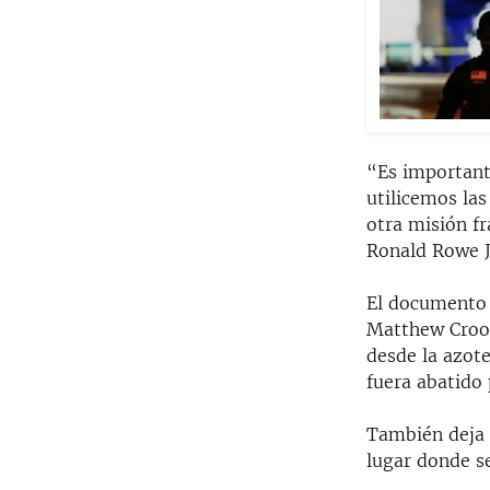
“Es importante
utilicemos las
otra misión fr
Ronald Rowe J
El documento 
Matthew Crook
desde la azot
fuera abatido 
También deja c
lugar donde se