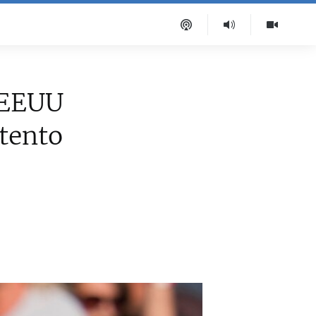
 EEUU
ntento