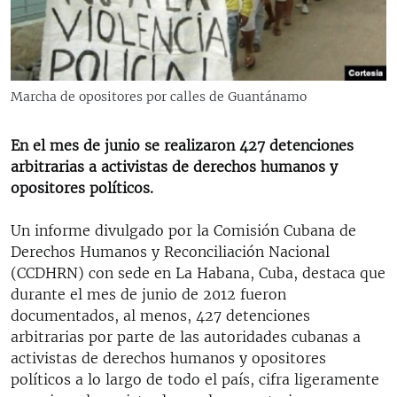
RADIO MARTÍ
ESPECIALES
MULTIMEDIA
ESPECIALES
Marcha de opositores por calles de Guantánamo
EDITORIALES
LA REALIDAD DE LA VIVIENDA EN CUBA
SER VIEJO EN CUBA
En el mes de junio se realizaron 427 detenciones
SÍGUENOS
arbitrarias a activistas de derechos humanos y
KENTU-CUBANO
opositores políticos.
LOS SANTOS DE HIALEAH
Un informe divulgado por la Comisión Cubana de
DESINFORMACIÓN RUSA EN AMÉRICA LATINA
Derechos Humanos y Reconciliación Nacional
LA INVASIÓN DE RUSIA A UCRANIA
(CCDHRN) con sede en La Habana, Cuba, destaca que
durante el mes de junio de 2012 fueron
documentados, al menos, 427 detenciones
arbitrarias por parte de las autoridades cubanas a
activistas de derechos humanos y opositores
políticos a lo largo de todo el país, cifra ligeramente