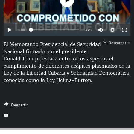
No media source currently available
RADIO MARTÍ
ESPECIALES
MULTIMEDIA
ESPECIALES
Auto
0:00
3:25
EDITORIALES
LA REALIDAD DE LA VIVIENDA EN CUBA
144p
Descargar
El Memorando Presidencial de Seguridad
SER VIEJO EN CUBA
Nacional firmado por el presidente
240p
SÍGUENOS
Donald Trump destaca entre otros aspectos el
KENTU-CUBANO
360p
Auto
144p
240p
360p
cumplimiento de diferentes acápites plasmados en la
LOS SANTOS DE HIALEAH
Ley de la Libertad Cubana y Solidaridad Democrática,
480p
480p
720p
1080p
conocida como la Ley Helms-Burton.
DESINFORMACIÓN RUSA EN AMÉRICA LATINA
720p
LA INVASIÓN DE RUSIA A UCRANIA
1080p
Compartir