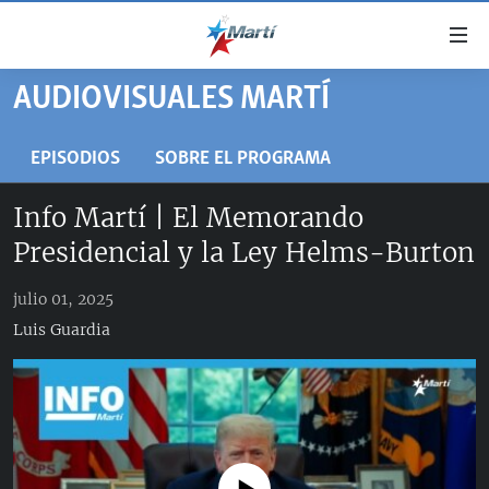
Enlaces
de
accesibilidad
AUDIOVISUALES MARTÍ
TITULARES
Ir
al
CUBA
EPISODIOS
SOBRE EL PROGRAMA
contenido
ESTADOS UNIDOS
principal
CUBA
Info Martí | El Memorando
Ir
AMÉRICA LATINA
DERECHOS HUMANOS
ESTADOS UNIDOS
Presidencial y la Ley Helms-Burton
a
INMIGRACIÓN
la
#11JCUBA, 5 AÑOS DESPUÉS
AMÉRICA 250
navegación
julio 01, 2025
MUNDO
INFORME DEL DEPARTAMENTO DE ESTADO DE EEUU
principal
Luis Guardia
SOBRE CUBA
DEPORTES
Ir
a
ARTE Y ENTRETENIMIENTO
la
OPINIÓN GRÁFICA
búsqueda
AUDIOVISUALES MARTÍ