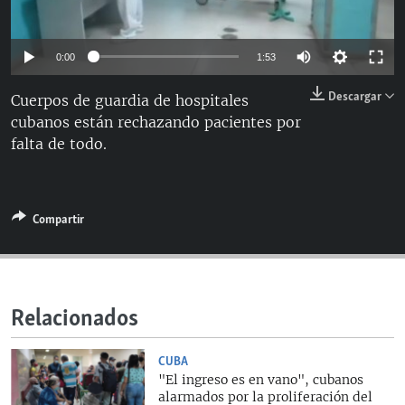
RADIO MARTÍ
ESPECIALES
Auto
0:00
1:53
MULTIMEDIA
ESPECIALES
144p
Descargar
Cuerpos de guardia de hospitales
EDITORIALES
LA REALIDAD DE LA VIVIENDA EN CUBA
cubanos están rechazando pacientes por
240p
falta de todo.
SER VIEJO EN CUBA
360p
Auto
144p
240p
360p
SÍGUENOS
KENTU-CUBANO
480p
480p
720p
810p
LOS SANTOS DE HIALEAH
720p
Compartir
DESINFORMACIÓN RUSA EN AMÉRICA LATINA
810p
LA INVASIÓN DE RUSIA A UCRANIA
Relacionados
CUBA
"El ingreso es en vano", cubanos
alarmados por la proliferación del