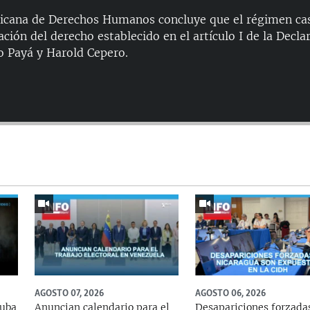
icana de Derechos Humanos concluye que el régimen cas
ación del derecho establecido en el artículo I de la Decl
o Payá y Harold Cepero.
Auto
144p
240p
480p
720p
AGOSTO 07, 2026
AGOSTO 06, 2026
Cuba
Anuncian calendario para el
Desapariciones forzada