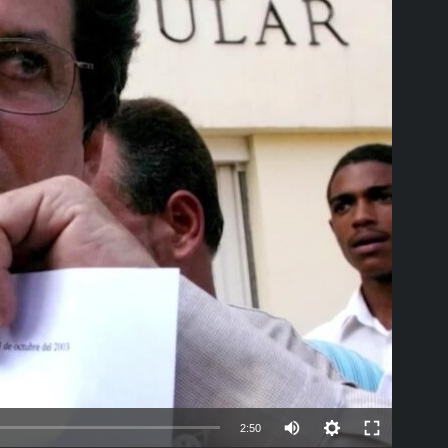
able
Auto
2:50