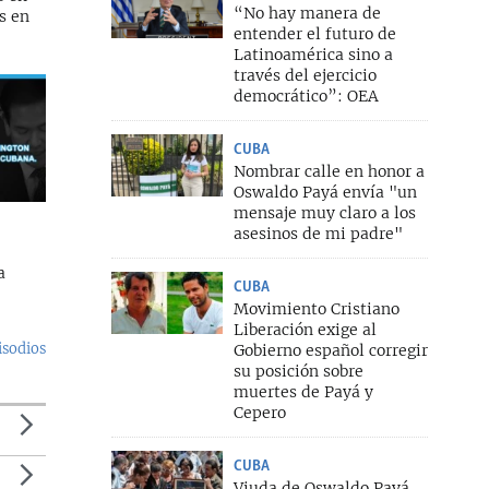
“No hay manera de
s en
entender el futuro de
Latinoamérica sino a
través del ejercicio
democrático”: OEA
CUBA
Nombrar calle en honor a
Oswaldo Payá envía "un
mensaje muy claro a los
asesinos de mi padre"
a
CUBA
Movimiento Cristiano
Liberación exige al
isodios
Gobierno español corregir
su posición sobre
muertes de Payá y
Cepero
CUBA
Viuda de Oswaldo Payá