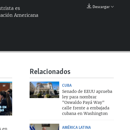
144p
Descargar
trista es
EMBED
aración Americana
240p
360p
480p
720p
1080p
Relacionados
360p
CUBA
1080p
Senado de EEUU aprueba
ley para nombrar
"Oswaldo Payá Way"
calle frente a embajada
cubana en Washington
AMÉRICA LATINA
s en