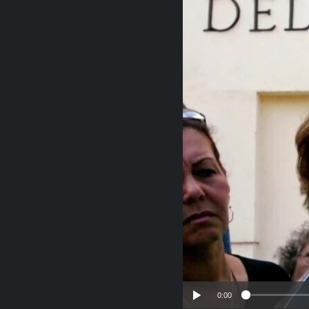
RADIO MARTÍ
ESPECIALES
MULTIMEDIA
ESPECIALES
EDITORIALES
LA REALIDAD DE LA VIVIENDA EN
CUBA
SER VIEJO EN CUBA
KENTU-CUBANO
LOS SANTOS DE HIALEAH
DESINFORMACIÓN RUSA EN
AMÉRICA LATINA
LA INVASIÓN DE RUSIA A UCRANIA
0:00