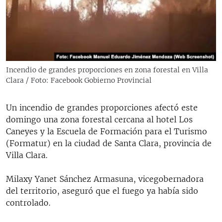
RADIO MARTÍ
ESPECIALES
MULTIMEDIA
ESPECIALES
EDITORIALES
LA REALIDAD DE LA VIVIENDA EN CUBA
Incendio de grandes proporciones en zona forestal en Villa
Clara / Foto: Facebook Gobierno Provincial
SER VIEJO EN CUBA
SÍGUENOS
KENTU-CUBANO
Un incendio de grandes proporciones afectó este
LOS SANTOS DE HIALEAH
domingo una zona forestal cercana al hotel Los
Caneyes y la Escuela de Formación para el Turismo
DESINFORMACIÓN RUSA EN AMÉRICA LATINA
(Formatur) en la ciudad de Santa Clara, provincia de
LA INVASIÓN DE RUSIA A UCRANIA
Villa Clara.
Milaxy Yanet Sánchez Armasuna, vicegobernadora
del territorio, aseguró que el fuego ya había sido
controlado.