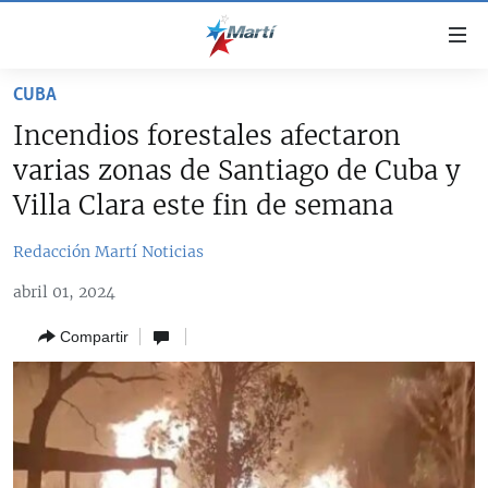
Enlaces
de
accesibilidad
CUBA
TITULARES
Ir
Incendios forestales afectaron
al
CUBA
varias zonas de Santiago de Cuba y
contenido
ESTADOS UNIDOS
principal
CUBA
Villa Clara este fin de semana
Ir
AMÉRICA LATINA
DERECHOS HUMANOS
ESTADOS UNIDOS
a
Redacción Martí Noticias
INMIGRACIÓN
la
#11JCUBA, 5 AÑOS DESPUÉS
AMÉRICA 250
abril 01, 2024
navegación
MUNDO
INFORME DEL DEPARTAMENTO DE ESTADO DE EEUU
principal
SOBRE CUBA
Compartir
DEPORTES
Ir
a
ARTE Y ENTRETENIMIENTO
la
OPINIÓN GRÁFICA
búsqueda
AUDIOVISUALES MARTÍ