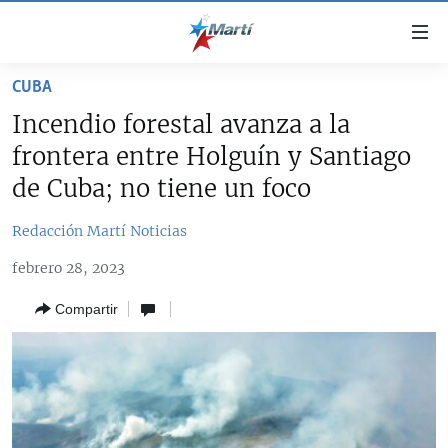
Enlaces
de
accesibilidad
CUBA
TITULARES
Ir
Incendio forestal avanza a la
al
CUBA
frontera entre Holguín y Santiago
contenido
ESTADOS UNIDOS
principal
CUBA
de Cuba; no tiene un foco
Ir
AMÉRICA LATINA
DERECHOS HUMANOS
ESTADOS UNIDOS
a
Redacción Martí Noticias
INMIGRACIÓN
la
#11JCUBA, 5 AÑOS DESPUÉS
AMÉRICA 250
febrero 28, 2023
navegación
MUNDO
INFORME DEL DEPARTAMENTO DE ESTADO DE EEUU
principal
SOBRE CUBA
Compartir
DEPORTES
Ir
a
ARTE Y ENTRETENIMIENTO
la
OPINIÓN GRÁFICA
búsqueda
AUDIOVISUALES MARTÍ