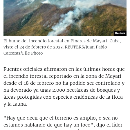
RADIO MARTÍ
ESPECIALES
MULTIMEDIA
ESPECIALES
EDITORIALES
LA REALIDAD DE LA VIVIENDA EN CUBA
El humo del incendio forestal en Pinares de Mayarí, Cuba,
visto el 23 de febrero de 2023. REUTERS/Juan Pablo
SER VIEJO EN CUBA
SÍGUENOS
Carreras/File Photo
KENTU-CUBANO
LOS SANTOS DE HIALEAH
Fuentes oficiales afirmaron en las últimas horas que
el incendio forestal reportado en la zona de Mayarí
DESINFORMACIÓN RUSA EN AMÉRICA LATINA
desde el 18 de febrero no ha podido ser controlado y
LA INVASIÓN DE RUSIA A UCRANIA
ha devorado ya unas 2.000 hectáreas de bosques y
áreas protegidas con especies endémicas de la flora
y la fauna.
"Hay que decir que el terreno es amplio, o sea no
estamos hablando de que hay un foco", dijo el líder