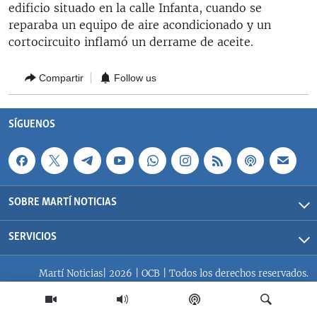
edificio situado en la calle Infanta, cuando se
RADIO MARTÍ
reparaba un equipo de aire acondicionado y un
ESPECIALES
cortocircuito inflamó un derrame de aceite.
MULTIMEDIA
ESPECIALES
Compartir
Follow us
EDITORIALES
LA REALIDAD DE LA VIVIENDA EN CUBA
SER VIEJO EN CUBA
SÍGUENOS
SÍGUENOS
KENTU-CUBANO
LOS SANTOS DE HIALEAH
DESINFORMACIÓN RUSA EN AMÉRICA LATINA
SOBRE MARTÍ NOTICIAS
LA INVASIÓN DE RUSIA A UCRANIA
SERVICIOS
Martí Noticias| 2026 | OCB | Todos los derechos reservados.