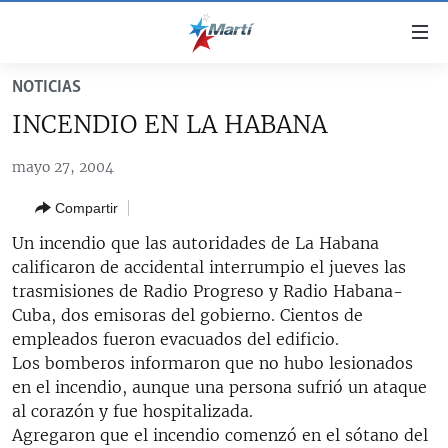
Enlaces
de
accesibilidad
NOTICIAS
TITULARES
Ir
INCENDIO EN LA HABANA
al
CUBA
contenido
mayo 27, 2004
ESTADOS UNIDOS
principal
CUBA
Ir
Compartir
AMÉRICA LATINA
DERECHOS HUMANOS
ESTADOS UNIDOS
a
Un incendio que las autoridades de La Habana
INMIGRACIÓN
la
#11JCUBA, 5 AÑOS DESPUÉS
AMÉRICA 250
calificaron de accidental interrumpio el jueves las
navegación
MUNDO
INFORME DEL DEPARTAMENTO DE ESTADO DE EEUU
trasmisiones de Radio Progreso y Radio Habana-
principal
SOBRE CUBA
Cuba, dos emisoras del gobierno. Cientos de
DEPORTES
Ir
empleados fueron evacuados del edificio.
a
ARTE Y ENTRETENIMIENTO
Los bomberos informaron que no hubo lesionados
la
en el incendio, aunque una persona sufrió un ataque
OPINIÓN GRÁFICA
búsqueda
al corazón y fue hospitalizada.
AUDIOVISUALES MARTÍ
Agregaron que el incendio comenzó en el sótano del