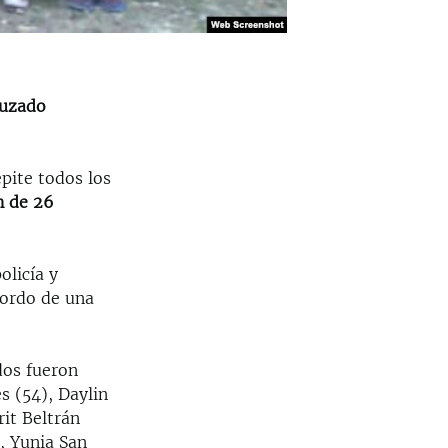
ruzado
pite todos los
n de 26
olicía y
bordo de una
dos fueron
s (54), Daylin
it Beltrán
), Yunia San