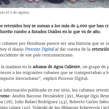
s el 5 de agosto.
s retenidos hoy se suman a los más de 4.000 que han c
ndureño rumbo a Estados Unidos en lo que va de año.
e cubanos por Honduras parece ser una historia que se re
hoy el diario
Proceso Digital
al dar cuenta de la
retenció
 occidente de ese país centromericano.
e la mañana en la
aduana de Agua Caliente
, un grupo de p
uvieron a los migrantes cubanos que se transportaban a 
nsporte interurbano", explicó Proceso Digital.
a información publicada en ese sitio, los cubanos reteni
 como
: Anubis Barroso Hernández (39), Marige Ogis Reye
 (28), Julio Rafael Rodríguez (43), Roberto Carlos Sabor
 Gato López (40), Yulieski de los Milagros Echeverría (30