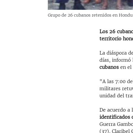
Grupo de 26 cubanos retenidos en Hondura
Los 26 cubano
territorio ho
La diáspora d
días, informó 
cubanos
en el
"A las 7:00 d
militares ret
unidad del tra
De acuerdo a l
identificados
Guerra Gamboa
(37), Claribel