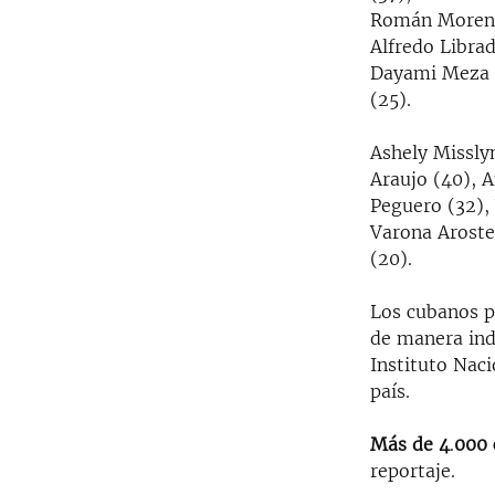
Román Moreno 
Alfredo Librad
Dayami Meza Ca
(25).
Ashely Misslyn
Araujo (40), A
Peguero (32), 
Varona Arosteq
(20).
Los cubanos pr
de manera in
Instituto Naci
país.
Más de 4
.
000 
reportaje.