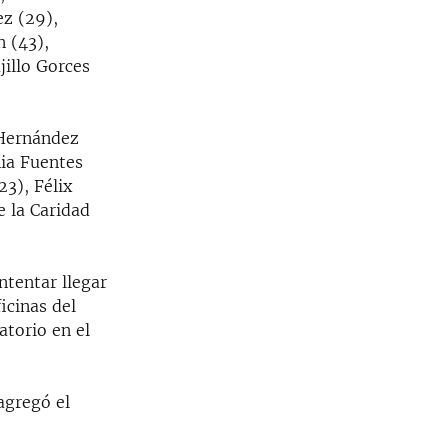
z (29),
n (43),
jillo Gorces
a Hernández
nia Fuentes
23), Félix
e la Caridad
intentar llegar
icinas del
atorio en el
agregó el