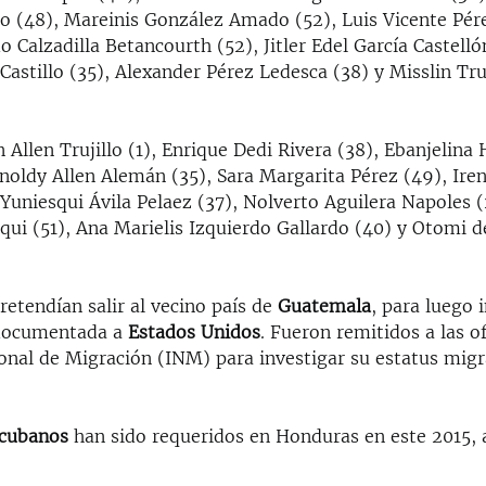
(48), Mareinis González Amado (52), Luis Vicente Pére
o Calzadilla Betancourth (52), Jitler Edel García Castelló
stillo (35), Alexander Pérez Ledesca (38) y Misslin Tru
 Allen Trujillo (1), Enrique Dedi Rivera (38), Ebanjelin
noldy Allen Alemán (35), Sara Margarita Pérez (49), Ire
Yuniesqui Ávila Pelaez (37), Nolverto Aguilera Napoles (
ui (51), Ana Marielis Izquierdo Gallardo (40) y Otomi d
etendían salir al vecino país de
Guatemala
, para luego 
documentada a
Estados Unidos
. Fueron remitidos a las of
onal de Migración (INM) para investigar su estatus migr
cubanos
han sido requeridos en Honduras en este 2015, 