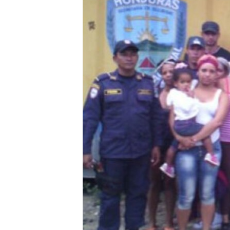
RADIO MARTÍ
ESPECIALES
MULTIMEDIA
ESPECIALES
EDITORIALES
LA REALIDAD DE LA VIVIENDA EN
CUBA
SER VIEJO EN CUBA
KENTU-CUBANO
LOS SANTOS DE HIALEAH
DESINFORMACIÓN RUSA EN
AMÉRICA LATINA
LA INVASIÓN DE RUSIA A UCRANIA