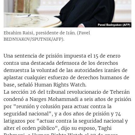
RADIO MARTÍ
ESPECIALES
MULTIMEDIA
ESPECIALES
Ebrahim Raisi, presidente de Irán. (Pavel
EDITORIALES
LA REALIDAD DE LA VIVIENDA EN CUBA
BEDNYAKOV/SPUTNIK/AFP).
SER VIEJO EN CUBA
SÍGUENOS
Una sentencia de prisión impuesta el 15 de enero
KENTU-CUBANO
contra una destacada defensora de los derechos
demuestra la voluntad de las autoridades iraníes de
LOS SANTOS DE HIALEAH
aplastar cualquier esfuerzo de derechos humanos de
DESINFORMACIÓN RUSA EN AMÉRICA LATINA
base, señaló Human Rights Watch.
La sección 26 del tribunal revolucionario de Teherán
LA INVASIÓN DE RUSIA A UCRANIA
condenó a Narges Mohammadi a seis años de prisión
por "reunión y colusión para actuar contra la
seguridad nacional", y a dos años de prisión y 74
latigazos por "actuar contra la seguridad nacional y
alter el orden público", dijo su esposo, Taghi