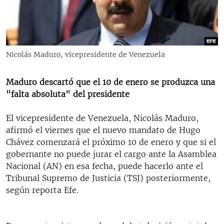
RADIO MARTÍ
ESPECIALES
MULTIMEDIA
ESPECIALES
Nicolás Maduro, vicepresidente de Venezuela
EDITORIALES
LA REALIDAD DE LA VIVIENDA EN CUBA
SER VIEJO EN CUBA
Maduro descartó que el 10 de enero se produzca una
SÍGUENOS
"falta absoluta" del presidente
KENTU-CUBANO
LOS SANTOS DE HIALEAH
El vicepresidente de Venezuela, Nicolás Maduro,
afirmó el viernes que el nuevo mandato de Hugo
DESINFORMACIÓN RUSA EN AMÉRICA LATINA
Chávez comenzará el próximo 10 de enero y que si el
LA INVASIÓN DE RUSIA A UCRANIA
gobernante no puede jurar el cargo ante la Asamblea
Nacional (AN) en esa fecha, puede hacerlo ante el
Tribunal Supremo de Justicia (TSJ) posteriormente,
según reporta Efe.