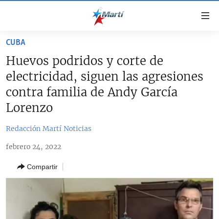
Enlaces
de
accesibilidad
CUBA
TITULARES
Ir
Huevos podridos y corte de
al
CUBA
electricidad, siguen las agresiones
contenido
ESTADOS UNIDOS
principal
CUBA
contra familia de Andy García
Ir
AMÉRICA LATINA
Lorenzo
DERECHOS HUMANOS
ESTADOS UNIDOS
a
INMIGRACIÓN
la
#11JCUBA, 5 AÑOS DESPUÉS
AMÉRICA 250
Redacción Martí Noticias
navegación
MUNDO
INFORME DEL DEPARTAMENTO DE ESTADO DE EEUU
principal
febrero 24, 2022
SOBRE CUBA
DEPORTES
Ir
Compartir
a
ARTE Y ENTRETENIMIENTO
la
OPINIÓN GRÁFICA
búsqueda
AUDIOVISUALES MARTÍ