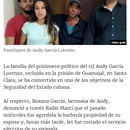
RADIO MARTÍ
ESPECIALES
MULTIMEDIA
ESPECIALES
EDITORIALES
LA REALIDAD DE LA VIVIENDA EN CUBA
SER VIEJO EN CUBA
Familiares de Andy García Lorenzo.
SÍGUENOS
KENTU-CUBANO
La familia del prisionero político del 11J Andy García
LOS SANTOS DE HIALEAH
Lorenzo, recluido en la prisión de Guamajal, en Santa
DESINFORMACIÓN RUSA EN AMÉRICA LATINA
Clara, se ha convertido en uno de los objetivos de la
Seguridad del Estado cubana.
LA INVASIÓN DE RUSIA A UCRANIA
Al respecto, Roxana García, hermana de Andy,
denunció a través Radio Martí que el pasado
miércoles fue agredida la barbería propiedad de su
esposo y, horas más tarde, les fue cortado el servicio
eléctrico de su vivienda.