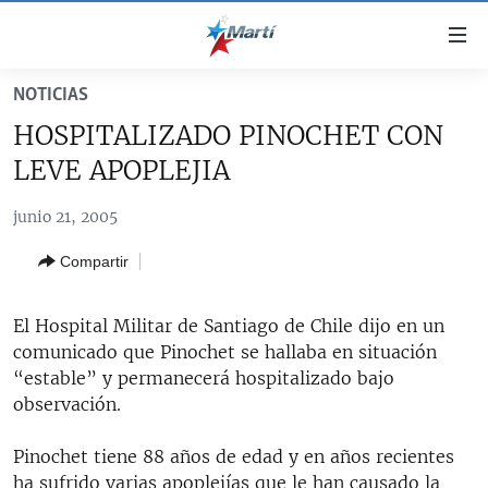
Enlaces
de
accesibilidad
NOTICIAS
TITULARES
Ir
HOSPITALIZADO PINOCHET CON
al
CUBA
LEVE APOPLEJIA
contenido
ESTADOS UNIDOS
principal
CUBA
junio 21, 2005
Ir
AMÉRICA LATINA
DERECHOS HUMANOS
ESTADOS UNIDOS
a
Compartir
INMIGRACIÓN
la
#11JCUBA, 5 AÑOS DESPUÉS
AMÉRICA 250
navegación
MUNDO
INFORME DEL DEPARTAMENTO DE ESTADO DE EEUU
principal
El Hospital Militar de Santiago de Chile dijo en un
SOBRE CUBA
DEPORTES
Ir
comunicado que Pinochet se hallaba en situación
a
“estable” y permanecerá hospitalizado bajo
ARTE Y ENTRETENIMIENTO
la
observación.
OPINIÓN GRÁFICA
búsqueda
Pinochet tiene 88 años de edad y en años recientes
AUDIOVISUALES MARTÍ
ha sufrido varias apoplejías que le han causado la