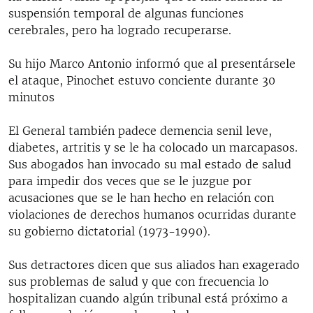
RADIO MARTÍ
suspensión temporal de algunas funciones
cerebrales, pero ha logrado recuperarse.
ESPECIALES
MULTIMEDIA
Su hijo Marco Antonio informó que al presentársele
ESPECIALES
el ataque, Pinochet estuvo conciente durante 30
EDITORIALES
LA REALIDAD DE LA VIVIENDA EN CUBA
minutos
SER VIEJO EN CUBA
SÍGUENOS
El General también padece demencia senil leve,
KENTU-CUBANO
diabetes, artritis y se le ha colocado un marcapasos.
Sus abogados han invocado su mal estado de salud
LOS SANTOS DE HIALEAH
para impedir dos veces que se le juzgue por
DESINFORMACIÓN RUSA EN AMÉRICA LATINA
acusaciones que se le han hecho en relación con
violaciones de derechos humanos ocurridas durante
LA INVASIÓN DE RUSIA A UCRANIA
su gobierno dictatorial (1973-1990).
Sus detractores dicen que sus aliados han exagerado
sus problemas de salud y que con frecuencia lo
hospitalizan cuando algún tribunal está próximo a