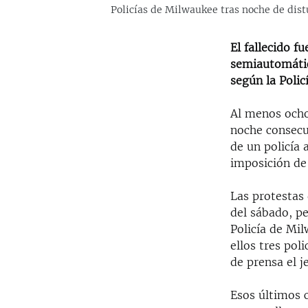
Policías de Milwaukee tras noche de dist
El fallecido f
semiautomática
según la Policí
Al menos ocho
noche consecu
de un policía
imposición de
Las protestas
del sábado, p
Policía de Mil
ellos tres pol
de prensa el j
Esos últimos c