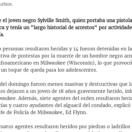
urbios.
ue el joven negro Sylville Smith, quien portaba una pistol
 y tenía un "largo historial de arrestos" por actividade
a.
 personas resultaron heridas y 14 fueron detenidas en l
tiva de protestas por la muerte de un hombre negro a
 afroamericano en Milwaukee (Wisconsin), lo que provocó
 un toque de queda para los adolescentes.
 del domingo fueron menos masivas y destructivas que la
ero dejaron a un joven de 18 años gravemente herido, in
waukee. Además, siete agentes del orden resultaron heri
icías y cuatro ayudantes del alguacil del condado, explic
efe de Policía de Milwaukee, Ed Flynn.
uatro agentes resultaron heridos por piedras o ladrillos