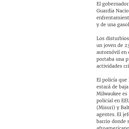
El gobernador
Guardia Nacio
enfrentamiento
y de una gasol
Los disturbio
un joven de 23
automóvil en e
portaba una pi
actividades cr
El policía que
estará de baja
Milwaukee es p
policial en E
(Misuri) y Ba
agentes. El je
barrio donde 
afroamericanos