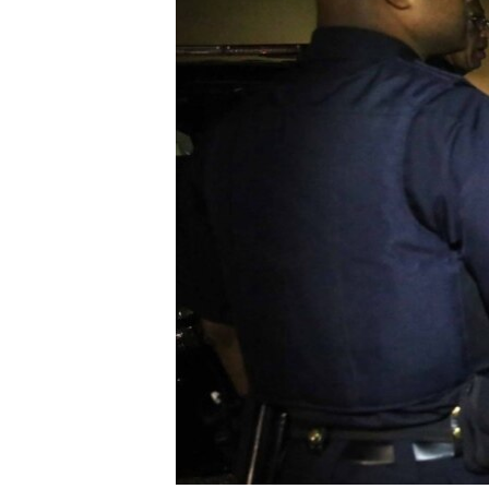
RADIO MARTÍ
ESPECIALES
MULTIMEDIA
ESPECIALES
EDITORIALES
LA REALIDAD DE LA VIVIENDA EN
CUBA
SER VIEJO EN CUBA
KENTU-CUBANO
LOS SANTOS DE HIALEAH
DESINFORMACIÓN RUSA EN
AMÉRICA LATINA
LA INVASIÓN DE RUSIA A UCRANIA