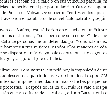
ientras estaban en la calle o en sus vehículos patrulla, 
icías fue herido en el pie por un ladrillo. Otros dos agent
de Policía de Milwaukee sufrieron "cortes en los ojos c
ravesaron el parabrisas de su vehículo patrulla", según
oven de 18 años, resultó herido en el cuello en un "tirot
on los disturbios y "se espera que se recupere", de acue
a. Catorce personas fueron detenidas por "conducta indis
ce hombres y tres mujeres, y todos ellos mayores de eda
e se dispararon más de 30 balas contra nuestros agentes
 fuego", aseguró el jefe de Policía.
 Milwaukee, Tom Barrett, anunció hoy la imposición de u
 adolescentes a partir de las 22:00 hora local (03:00 G
lanteando imponer medidas aún más estrictas porque h
s protestas. "Después de las 22:00, más les vale a los p
stén en casa o fuera de las calles", afirmó Barrett enla 