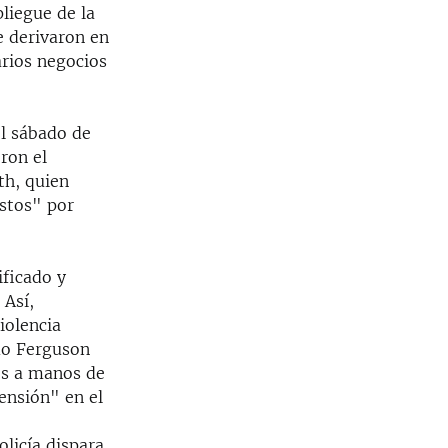
liegue de la
e derivaron en
arios negocios
el sábado de
ron el
th, quien
estos" por
ificado y
 Así,
iolencia
omo Ferguson
os a manos de
tensión" en el
licía dispara