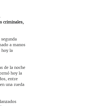
a
s criminales,
a segunda
rmado a manos
 hoy la
s de la noche
formó hoy la
dos, entre
ó en una rueda
 lanzados