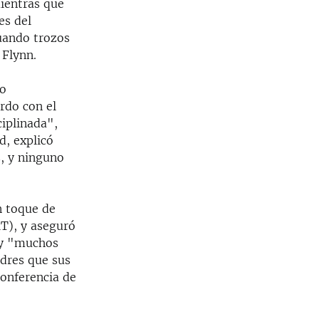
mientras que
es del
uando trozos
 Flynn.
eo
rdo con el
ciplinada",
d, explicó
, y ninguno
n toque de
MT), y aseguró
ay "muchos
adres que sus
conferencia de