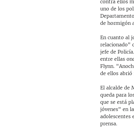
contra ellos m
uno de los pol
Departamento 
de hormigón at
En cuanto al j
relacionado" c
jefe de Policí
entre ellas on
Flynn. "Anoch
de ellos abrió
El alcalde de
queda para los
que se está p
jóvenes" en la
adolescentes e
prensa.