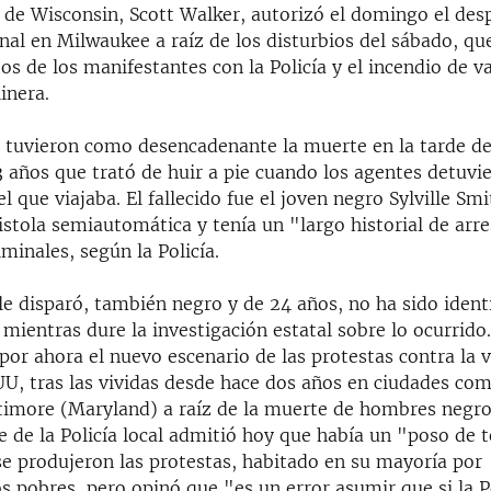
 de Wisconsin, Scott Walker, autorizó el domingo el desp
nal en Milwaukee a raíz de los disturbios del sábado, qu
s de los manifestantes con la Policía y el incendio de v
inera.
s tuvieron como desencadenante la muerte en la tarde d
 años que trató de huir a pie cuando los agentes detuvie
l que viajaba. El fallecido fue el joven negro Sylville Smi
stola semiautomática y tenía un "largo historial de arr
iminales, según la Policía.
 le disparó, también negro y de 24 años, no ha sido ident
 mientras dure la investigación estatal sobre lo ocurrido.
or ahora el nuevo escenario de las protestas contra la v
EUU, tras las vividas desde hace dos años en ciudades c
ltimore (Maryland) a raíz de la muerte de hombres negr
fe de la Policía local admitió hoy que había un "poso de 
se produjeron las protestas, habitado en su mayoría por
 pobres, pero opinó que "es un error asumir que si la Po