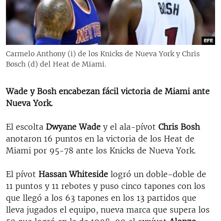
RADIO MARTÍ
ESPECIALES
MULTIMEDIA
ESPECIALES
Carmelo Anthony (i) de los Knicks de Nueva York y Chris
EDITORIALES
LA REALIDAD DE LA VIVIENDA EN CUBA
Bosch (d) del Heat de Miami.
SER VIEJO EN CUBA
SÍGUENOS
Wade y Bosh encabezan fácil victoria de Miami ante
KENTU-CUBANO
Nueva York.
LOS SANTOS DE HIALEAH
El escolta
Dwyane Wade
y el ala-pívot
Chris Bosh
DESINFORMACIÓN RUSA EN AMÉRICA LATINA
anotaron 16 puntos en la victoria de los Heat de
Miami por 95-78 ante los Knicks de Nueva York.
LA INVASIÓN DE RUSIA A UCRANIA
El pívot
Hassan Whiteside
logró un doble-doble de
11 puntos y 11 rebotes y puso cinco tapones con los
que llegó a los 63 tapones en los 13 partidos que
lleva jugados el equipo, nueva marca que supera los