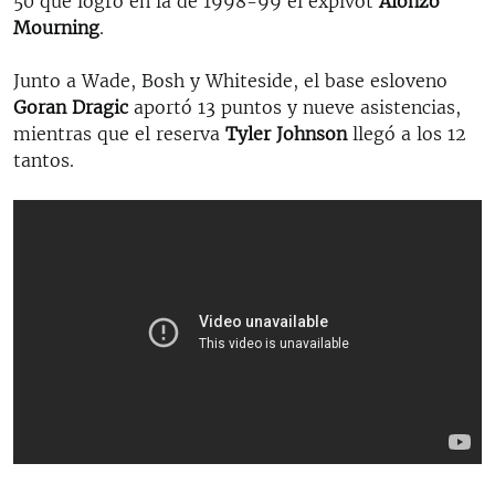
50 que logró en la de 1998-99 el expívot
Alonzo
Mourning
.
Junto a Wade, Bosh y Whiteside, el base esloveno
Goran Dragic
aportó 13 puntos y nueve asistencias,
mientras que el reserva
Tyler Johnson
llegó a los 12
tantos.