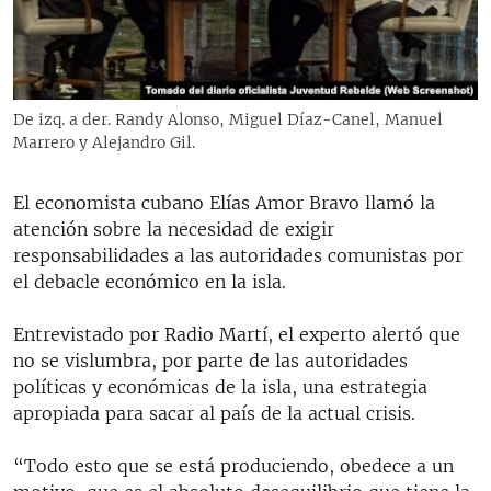
RADIO MARTÍ
ESPECIALES
MULTIMEDIA
ESPECIALES
De izq. a der. Randy Alonso, Miguel Díaz-Canel, Manuel
EDITORIALES
LA REALIDAD DE LA VIVIENDA EN CUBA
Marrero y Alejandro Gil.
SER VIEJO EN CUBA
SÍGUENOS
El economista cubano Elías Amor Bravo llamó la
KENTU-CUBANO
atención sobre la necesidad de exigir
responsabilidades a las autoridades comunistas por
LOS SANTOS DE HIALEAH
el debacle económico en la isla.
DESINFORMACIÓN RUSA EN AMÉRICA LATINA
Entrevistado por Radio Martí, el experto alertó que
LA INVASIÓN DE RUSIA A UCRANIA
no se vislumbra, por parte de las autoridades
políticas y económicas de la isla, una estrategia
apropiada para sacar al país de la actual crisis.
“Todo esto que se está produciendo, obedece a un