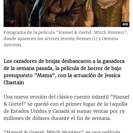
RADIO MARTÍ
ESPECIALES
MULTIMEDIA
ESPECIALES
Fotograma de la película "Hansel & Gretel: Witch Hunters",
EDITORIALES
LA REALIDAD DE LA VIVIENDA EN CUBA
donde aparecen los actores Jeremy Renner (i) y Gemma
Arterton.
SER VIEJO EN CUBA
SÍGUENOS
KENTU-CUBANO
Los cazadores de brujas desbancaron a la ganadora
de la semana pasada, la película de horror de bajo
LOS SANTOS DE HIALEAH
presupuesto "Mama", con la actuación de Jessica
DESINFORMACIÓN RUSA EN AMÉRICA LATINA
Chastain
LA INVASIÓN DE RUSIA A UCRANIA
Una nueva versión del clásico cuento infantil "Hansel
& Gretel" se quedó con el primer lugar de la taquilla
de Estados Unidos y Canadá al sumar ventas por 19
millones de dólares durante el fin de semana.
"Hansel & Gretel: Witch Hunters" es una película