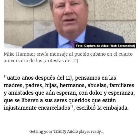
RADIO MARTÍ
ESPECIALES
MULTIMEDIA
ESPECIALES
EDITORIALES
LA REALIDAD DE LA VIVIENDA EN CUBA
SER VIEJO EN CUBA
Mike Hammer envía mensaje al pueblo cubano en el cuarto
SÍGUENOS
aniversario de las protestas del 11J
KENTU-CUBANO
LOS SANTOS DE HIALEAH
"uatro años después del 11J, pensamos en las
DESINFORMACIÓN RUSA EN AMÉRICA LATINA
madres, padres, hijas, hermanos, abuelas, familiares
y amistades que aún esperan, con dolor y esperanza,
LA INVASIÓN DE RUSIA A UCRANIA
que se liberen a sus seres queridos que están
injustamente encarcelados", escribió la embajada.
Getting your
Trinity Audio
player ready...