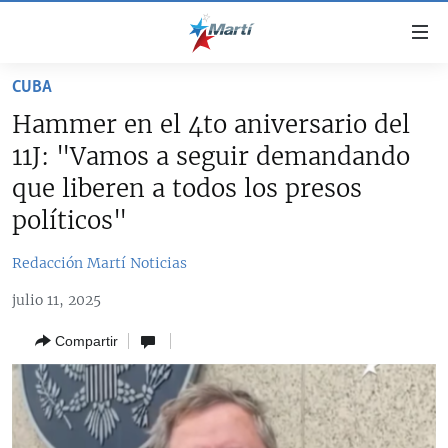
Enlaces
de
accesibilidad
CUBA
TITULARES
Ir
Hammer en el 4to aniversario del
al
CUBA
11J: "Vamos a seguir demandando
contenido
ESTADOS UNIDOS
principal
CUBA
que liberen a todos los presos
Ir
AMÉRICA LATINA
políticos"
DERECHOS HUMANOS
ESTADOS UNIDOS
a
INMIGRACIÓN
la
#11JCUBA, 5 AÑOS DESPUÉS
AMÉRICA 250
Redacción Martí Noticias
navegación
MUNDO
INFORME DEL DEPARTAMENTO DE ESTADO DE EEUU
principal
julio 11, 2025
SOBRE CUBA
DEPORTES
Ir
Compartir
a
ARTE Y ENTRETENIMIENTO
la
OPINIÓN GRÁFICA
búsqueda
AUDIOVISUALES MARTÍ