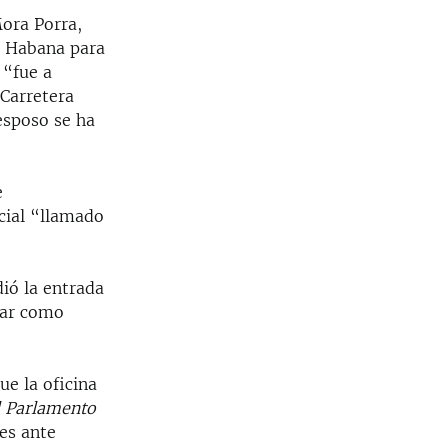
ora Porra,
La Habana para
 “fue a
 Carretera
esposo se ha
e
cial “llamado
ió la entrada
par como
e la oficina
el Parlamento
nes ante