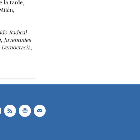
 la tarde,
Milán,
”
tido Radical
i
,
Juventudes
a Democracia
,