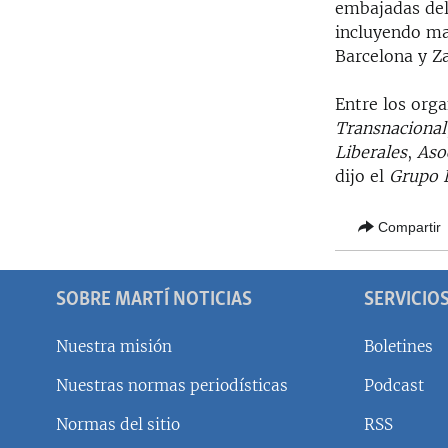
embajadas del
incluyendo ma
Barcelona y Z
Entre los org
Transnacional
Liberales
,
Aso
dijo el
Grupo E
Compartir
SOBRE MARTÍ NOTICIAS
SERVICIO
Nuestra misión
Boletines
Nuestras normas periodísticas
Podcast
SÍGUENOS
Normas del sitio
RSS