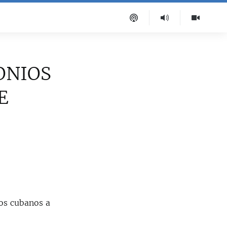
ONIOS
E
os cubanos a