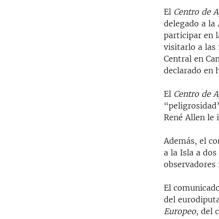
RADIO MARTÍ
El
Centro de 
ESPECIALES
delegado a la
participar en 
MULTIMEDIA
ESPECIALES
visitarlo a la
EDITORIALES
LA REALIDAD DE LA VIVIENDA EN
Central en Ca
CUBA
declarado en 
SER VIEJO EN CUBA
El
Centro de 
KENTU-CUBANO
“peligrosidad
René Allen le 
LOS SANTOS DE HIALEAH
DESINFORMACIÓN RUSA EN
Además, el co
AMÉRICA LATINA
a la Isla a do
LA INVASIÓN DE RUSIA A UCRANIA
observadores 
El comunicad
del eurodiput
Europeo
, del