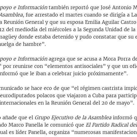
Apoyo e Información
también reportó que José Antonio M
Asamblea
, fue arrestado el martes cuando se dirigía a 
la Reunión General y que su esposa Emilia Aguilar Castro
s 12 del mediodía del miércoles a la Segunda Unidad de la
magüey donde estaba detenido y pudo constatar que su 
huelga de hambre”.
Apoyo e Información
agrega que se acusa a Mora Porra d
” por reunirse con “elementos antisociales” y que un ofi
informó que le iban a celebrar juicio próximamente”.
municado se hace eco de que “el régimen castrista impid
s eurodiputados polacos que viajaron a Cuba para partici
internacionales en la Reunión General del 20 de mayo”.
o añade que el
Grupo Ejecutivo de la Asamblea
informó qu
ado Marco Panella le comunicó que
El Partido Radical d
 cual es líder Panella, organiza “numerosas manifestacio