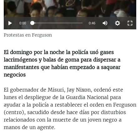
RADIO MARTÍ
ESPECIALES
0:00
0:46
MULTIMEDIA
ESPECIALES
Protestas en Ferguson
EDITORIALES
LA REALIDAD DE LA VIVIENDA EN CUBA
SER VIEJO EN CUBA
El domingo por la noche la policía usó gases
SÍGUENOS
lacrimógenos y balas de goma para dispersar a
KENTU-CUBANO
manifestantes que habían empezado a saquear
LOS SANTOS DE HIALEAH
negocios
DESINFORMACIÓN RUSA EN AMÉRICA LATINA
El gobernador de Misuri, Jay Nixon, ordenó este
LA INVASIÓN DE RUSIA A UCRANIA
lunes el despliegue de la Guardia Nacional para
ayudar a la policía a restablecer el orden en Ferguson
(centro), sacudido desde hace días por disturbios
relacionados con la muerte de un joven negro a
manos de un agente.