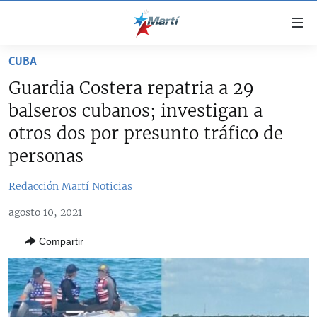
Enlaces
de
accesibilidad
CUBA
TITULARES
Ir
Guardia Costera repatria a 29
al
CUBA
balseros cubanos; investigan a
contenido
ESTADOS UNIDOS
principal
CUBA
otros dos por presunto tráfico de
Ir
AMÉRICA LATINA
personas
DERECHOS HUMANOS
ESTADOS UNIDOS
a
INMIGRACIÓN
la
#11JCUBA, 5 AÑOS DESPUÉS
AMÉRICA 250
Redacción Martí Noticias
navegación
MUNDO
INFORME DEL DEPARTAMENTO DE ESTADO DE EEUU
principal
agosto 10, 2021
SOBRE CUBA
DEPORTES
Ir
Compartir
a
ARTE Y ENTRETENIMIENTO
la
OPINIÓN GRÁFICA
búsqueda
AUDIOVISUALES MARTÍ