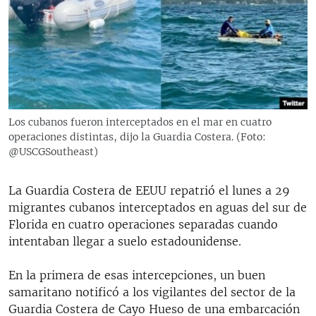
RADIO MARTÍ
ESPECIALES
MULTIMEDIA
ESPECIALES
EDITORIALES
LA REALIDAD DE LA VIVIENDA EN CUBA
SER VIEJO EN CUBA
Los cubanos fueron interceptados en el mar en cuatro
SÍGUENOS
operaciones distintas, dijo la Guardia Costera. (Foto:
KENTU-CUBANO
@USCGSoutheast)
LOS SANTOS DE HIALEAH
La Guardia Costera de EEUU repatrió el lunes a 29
DESINFORMACIÓN RUSA EN AMÉRICA LATINA
migrantes cubanos interceptados en aguas del sur de
LA INVASIÓN DE RUSIA A UCRANIA
Florida en cuatro operaciones separadas cuando
intentaban llegar a suelo estadounidense.
En la primera de esas intercepciones, un buen
samaritano notificó a los vigilantes del sector de la
Guardia Costera de Cayo Hueso de una embarcación