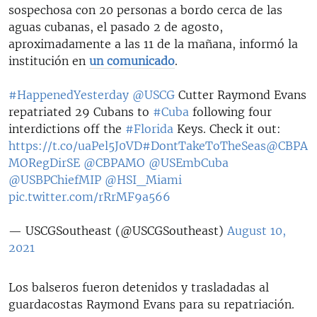
sospechosa con 20 personas a bordo cerca de las
aguas cubanas, el pasado 2 de agosto,
aproximadamente a las 11 de la mañana, informó la
institución en
un comunicado
.
#HappenedYesterday
@USCG
Cutter Raymond Evans
repatriated 29 Cubans to
#Cuba
following four
interdictions off the
#Florida
Keys. Check it out:
https://t.co/uaPel5J0VD
#DontTakeToTheSeas
@CBPA
MORegDirSE
@CBPAMO
@USEmbCuba
@USBPChiefMIP
@HSI_Miami
pic.twitter.com/rRrMF9a566
— USCGSoutheast (@USCGSoutheast)
August 10,
2021
Los balseros fueron detenidos y trasladadas al
guardacostas Raymond Evans para su repatriación.