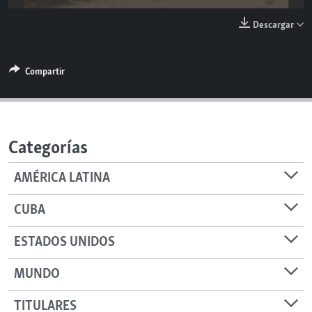
RADIO MARTÍ
144p
Descargar
ESPECIALES
240p
MULTIMEDIA
ESPECIALES
360p
Compartir
Auto
144p
240p
360p
EDITORIALES
LA REALIDAD DE LA VIVIENDA EN CUBA
480p
480p
720p
1080p
SER VIEJO EN CUBA
720p
SÍGUENOS
KENTU-CUBANO
Categorías
1080p
LOS SANTOS DE HIALEAH
AMÉRICA LATINA
DESINFORMACIÓN RUSA EN AMÉRICA LATINA
CUBA
LA INVASIÓN DE RUSIA A UCRANIA
ESTADOS UNIDOS
MUNDO
TITULARES